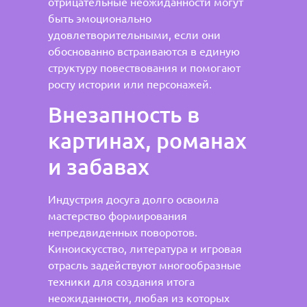
отрицательные неожиданности могут
быть эмоционально
удовлетворительными, если они
обоснованно встраиваются в единую
структуру повествования и помогают
росту истории или персонажей.
Внезапность в
картинах, романах
и забавах
Индустрия досуга долго освоила
мастерство формирования
непредвиденных поворотов.
Киноискусство, литература и игровая
отрасль задействуют многообразные
техники для создания итога
неожиданности, любая из которых