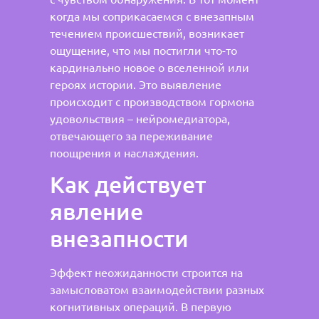
когда мы соприкасаемся с внезапным
течением происшествий, возникает
ощущение, что мы постигли что-то
кардинально новое о вселенной или
героях истории. Это выявление
происходит с производством гормона
удовольствия – нейромедиатора,
отвечающего за переживание
поощрения и наслаждения.
Как действует
явление
внезапности
Эффект неожиданности строится на
замысловатом взаимодействии разных
когнитивных операций. В первую