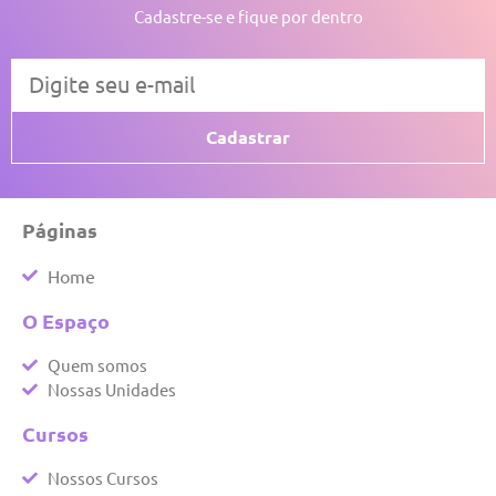
Cadastre-se e fique por dentro
Cadastrar
Páginas
Home
O Espaço
Quem somos
Nossas Unidades
Cursos
Nossos Cursos