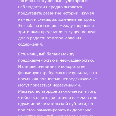
логичны. Искушенные аудитория и
наблюдатели нередко пытаются
предугадать развитие истории, изучая
намеки и схемы, заложенные автором.
Эта забава в сыщика между творцом и
зрителями представляет существенную
долю радости от использования
содержания.
Есть изящный баланс между
предсказуемостью и неожиданностью.
Излишне очевидные повороты не
формируют требуемого результата, в то
время как полностью непредсказуемые
могут показаться неразумными.
Мастерство творцов заключается в том,
чтобы оставить достаточно намеков для
вдумчивой читательской публики, но
при этом замаскировать их довольно
качественно, чтобы основная масса не