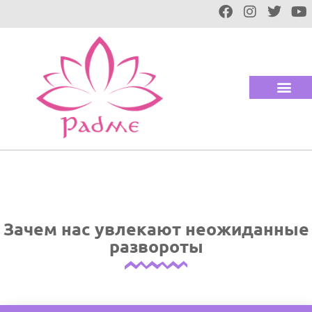
Зачем нас увлекают неожиданные
развороты