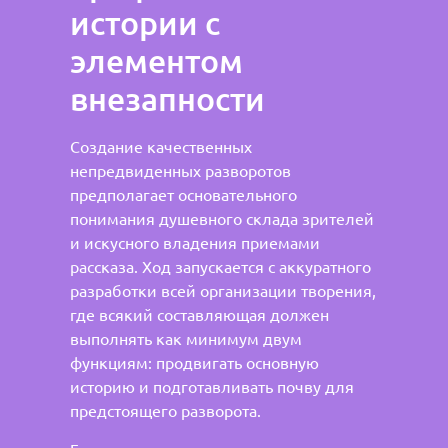
истории с
элементом
внезапности
Создание качественных
непредвиденных разворотов
предполагает основательного
понимания душевного склада зрителей
и искусного владения приемами
рассказа. Ход запускается с аккуратного
разработки всей организации творения,
где всякий составляющая должен
выполнять как минимум двум
функциям: продвигать основную
историю и подготавливать почву для
предстоящего разворота.