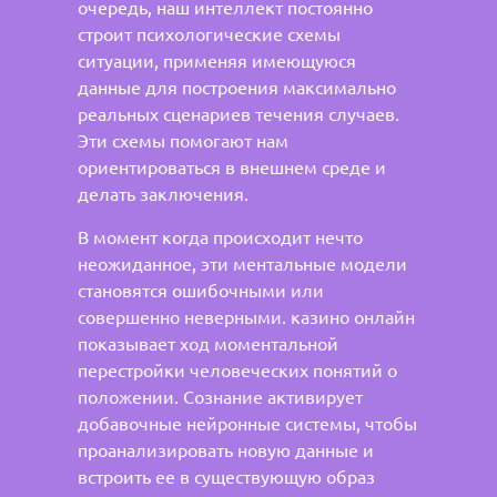
очередь, наш интеллект постоянно
строит психологические схемы
ситуации, применяя имеющуюся
данные для построения максимально
реальных сценариев течения случаев.
Эти схемы помогают нам
ориентироваться в внешнем среде и
делать заключения.
В момент когда происходит нечто
неожиданное, эти ментальные модели
становятся ошибочными или
совершенно неверными. казино онлайн
показывает ход моментальной
перестройки человеческих понятий о
положении. Сознание активирует
добавочные нейронные системы, чтобы
проанализировать новую данные и
встроить ее в существующую образ