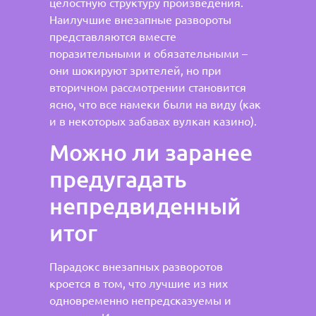
целостную структуру произведения.
Наилучшие внезапные развороты
представляются вместе
поразительными и обязательными –
они шокируют зрителей, но при
вторичном рассмотрении становится
ясно, что все намеки были на виду (как
и в некоторых забавах вулкан казино).
Можно ли заранее
предугадать
непредвиденный
итог
Парадокс внезапных разворотов
кроется в том, что лучшие из них
одновременно непредсказуемы и