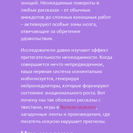
эмоций. Неожиданные повороты в
любых рассказах – от обычных
анекдотов до сложных киношных работ
– активируют особые зоны мозга,
отвечающие за обретение
удовольствия.
Исследователи давно изучают эффект
притягательности неожиданности. Когда
совершается нечто непредвиденное,
наша нервная система моментально
мобилизуется, генерируя
нейромедиаторы, которые формируют
состояние эмоционального роста. Вот
почему мы так обожаем рассказы с
твистами, игры в
Вулкан зеркало
,
загадочные ленты и произведения, где
писатель искусно нарушает прогнозы.