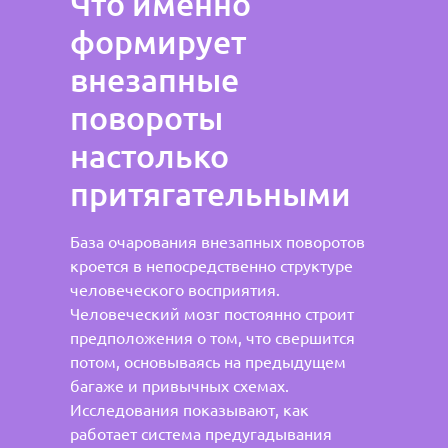
Что именно
формирует
внезапные
повороты
настолько
притягательными
База очарования внезапных поворотов
кроется в непосредственно структуре
человеческого восприятия.
Человеческий мозг постоянно строит
предположения о том, что свершится
потом, основываясь на предыдущем
багаже и привычных схемах.
Исследования показывают, как
работает система предугадывания