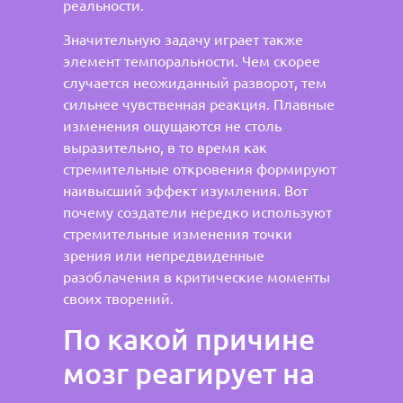
реальности.
Значительную задачу играет также
элемент темпоральности. Чем скорее
случается неожиданный разворот, тем
сильнее чувственная реакция. Плавные
изменения ощущаются не столь
выразительно, в то время как
стремительные откровения формируют
наивысший эффект изумления. Вот
почему создатели нередко используют
стремительные изменения точки
зрения или непредвиденные
разоблачения в критические моменты
своих творений.
По какой причине
мозг реагирует на