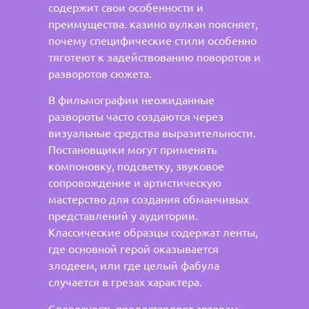
содержит свои особенности и
преимущества. казино вулкан поясняет,
почему специфические стили особенно
тяготеют к задействованию поворотов и
разворотов сюжета.
В фильмографии неожиданные
развороты часто создаются через
визуальные средства выразительности.
Постановщики могут применять
компоновку, подсветку, звуковое
сопровождение и артистическую
мастерство для создания обманчивых
представлений у аудитории.
Классические образцы содержат ленты,
где основной герой оказывается
злодеем, или где целый фабула
случается в грезах характера.
Словесность предоставляет авторам