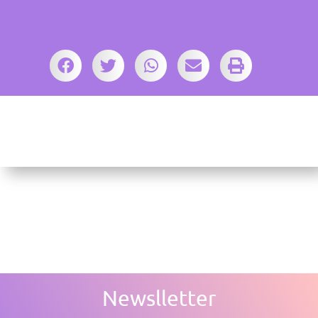
Newslletter