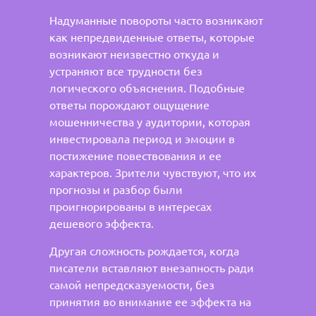
Надуманные повороты часто возникают
как непредвиденные ответы, которые
возникают неизвестно откуда и
устраняют все трудности без
логического объяснения. Подобные
ответы порождают ощущение
мошенничества у аудитории, которая
инвестировала период и эмоции в
постижение повествования и ее
характеров. Зрители чувствуют, что их
прогнозы и разбор были
проигнорированы в интересах
дешевого эффекта.
Другая сложность рождается, когда
писатели вставляют внезапность ради
самой непредсказуемости, без
принятия во внимание ее эффекта на