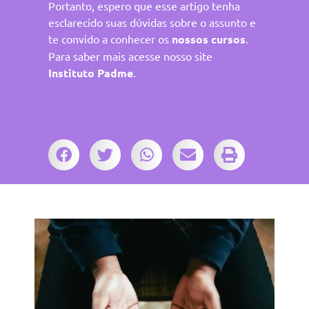
Portanto, espero que esse artigo tenha
esclarecido suas dúvidas sobre o assunto e
te convido a conhecer os
nossos cursos
.
Para saber mais acesse nosso site
Instituto Padme
.