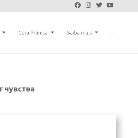
Cura Prânica
Saiba mais
.
 чувства