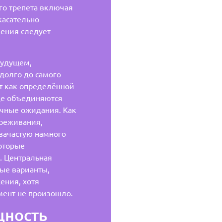
го трепета включая
касательно
ения следует
будущем,
долго до самого
т как определённой
е объединяются
чные ожидания. Как
ереживания,
зачастую намного
оторые
. Центральная
ые варианты,
ения, хотя
мент не произошло.
щность