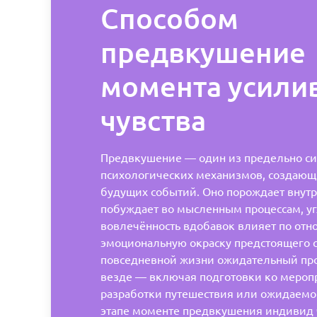
Способом
предвкушение
момента усили
чувства
Предвкушение — один из предельно с
психологических механизмов, создаю
будущих событий. Оно порождает внут
побуждает во мысленным процессам, у
вовлечённость вдобавок влияет по от
эмоциональную окраску предстоящего с
повседневной жизни ожидательный про
везде — включая подготовки ко мероп
разработки путешествия или ожидаемо
этапе моменте предвкушения индивид ч