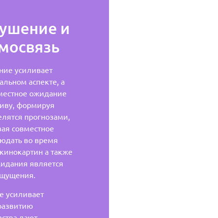
ушение и
мосвязь
ние усиливает
льном аспекте, а
вместное ожидание
тиву, формируя
лятся прогнозами,
вая совместное
людать во время
кинокартин а также
жидания является
ощущения.
е усиливает
развитию
вства дают