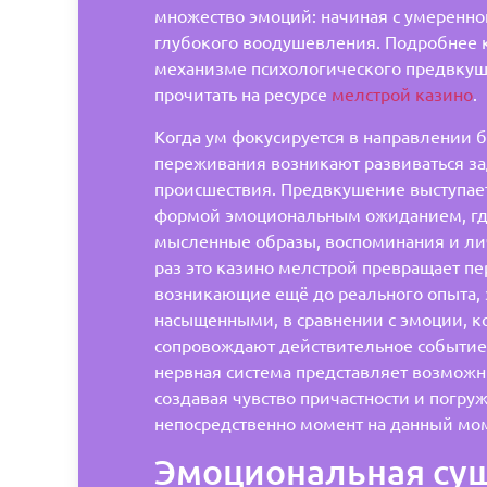
множество эмоций: начиная с умеренно
глубокого воодушевления. Подробнее 
механизме психологического предвкуш
прочитать на ресурсе
мелстрой казино
.
Когда ум фокусируется в направлении 
переживания возникают развиваться за
происшествия. Предвкушение выступае
формой эмоциональным ожиданием, гд
мысленные образы, воспоминания и ли
раз это казино мелстрой превращает п
возникающие ещё до реального опыта, 
насыщенными, в сравнении с эмоции, к
сопровождают действительное событие
нервная система представляет возможн
создавая чувство причастности и погруж
непосредственно момент на данный мо
Эмоциональная су