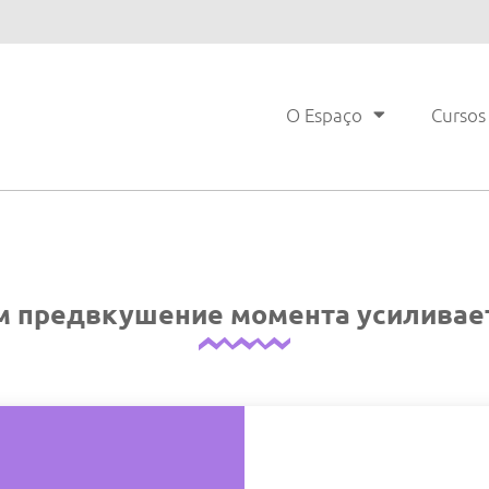
O Espaço
Cursos
м предвкушение момента усиливает