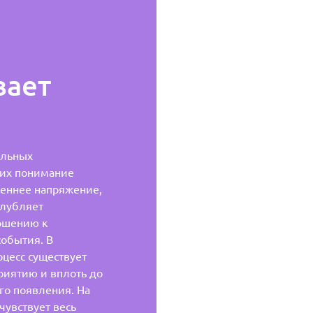
вает
ильных
щих понимание
реннее напряжение,
глубляет
ношению к
обытия. В
цесс существует
риятию и вплоть до
го появления. На
увствует весь