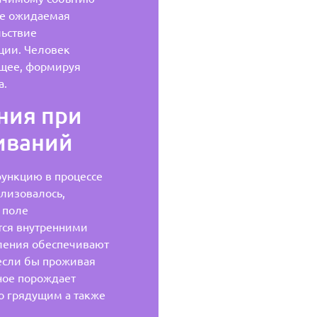
же ожидаемая
льствие
ции. Человек
ущее, формируя
а.
ния при
иваний
ункцию в процессе
лизовалось,
 поле
тся внутренними
ления обеспечивают
если бы проживая
ное порождает
о грядущим а также