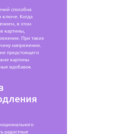
ений способна
 ключе. Когда
ением, в этом
е картины,
ряжение. При таких
ичину напряжения.
ние предстоящего
акие картины
ные вдобавок
в
родления
моционального
ть радостные