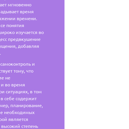
лает мгновенно
ладывает время
тяжении времени.
исе понятия
широко изучается во
цесс предвкушение
ущения, добавляя
.
 самоконтроль и
твует тому, что
ие не
 и во время
ри ситуациях, в том
 в себе содержит
мер, планирование,
ние необходимых
трой является
 высокий степень