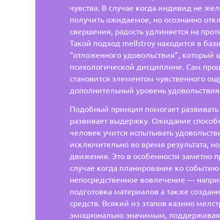
чувства. В случае когда индивид не же
получить ожидаемое, но осознанно отк
свершения, радость удлиняется на про
Такой подход mellstroy находится в баз
“отложенного удовольствия”, который 
психологической дисциплине. Сам про
становится элементом чувственного ощ
дополнительный уровень удовольствия
Подобный принцип помогает развивать
развивает выдержку. Ожидание способс
человек учится испытывать удовольств
исключительно во время результата, но
движения. Это в особенности заметно п
случае когда планирование ко событию
непосредственное вовлечение — напри
подготовка материалов а также созда
средств. Всякий из этапов казино мелс
эмоционально значимым, поддерживая