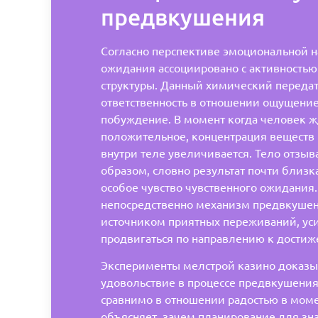
предвкушения
Согласно перспективе эмоциональной н
ожидания ассоциировано с активностью
структуры. Данный химический передат
ответственность в отношении ощущение
побуждение. В момент когда человек ж
положительное, концентрация веществ
внутри теле увеличивается. Тело отзыв
образом, словно результат почти близка
особое чувство чувственного ожидания
непосредственно механизм предвкушен
источником приятных переживаний, ус
продвигаться по направлению к достиж
Эксперименты мелстрой казино доказы
удовольствие в процессе предвкушения
сравнимо в отношении радостью в моме
объясняет, зачем планирование для з