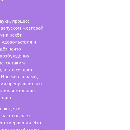
ауки, процесс
 запуском мозговой
чик несёт
 удовольствия и
дёт нечто
 возбуждения
ается таким
, и это создает
. Иными словами,
ия превращается в
иливая желание
ению.
вают, что
 часто бывает
нт свершения. Это
начимому событию —