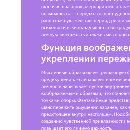
включая праздник, мероприятие а так
возможность — нередко создаёт удово
равнозначную, чем сам период реализа
психологически вкладывается во гряд
личную значимость а также смысл опыт
Функция воображе
укреплении переж
Мысленные образы имеет решающую ф
предвкушения. Если момент еще не реа
личность напитывает пустое внутреннее
воображаемыми образами, что становя
точками опоры. Фантазийные представ
шанс пережить ощущения заранее, как 
предстоящее внутри настоящем. Подоб
созданию чувственной привязанности в
повышает его личную важность.