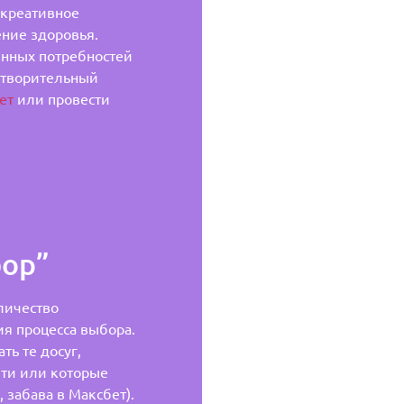
 креативное
ение здоровья.
нных потребностей
етворительный
ет
или провести
бор”
личество
я процесса выбора.
ь те досуг,
яти или которые
 забава в Максбет).