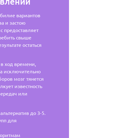
овлений
обилие вариантов
ва и застою
ис предоставляет
ребить свыше
езультате остаться
в ход времени,
а исключительно
оров мозг тянется
лкует известность
ередач или
льтернатив до 3-5.
упп для
горитмам