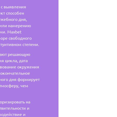
 с выявления
ект способен
ужебного дня,
 или намерению
ми. Maxbet
боре свободного
нтуитивном степени.
рают решающую
я цикла, дата
твование окружения
 окончательное
ного дня формирует
тмосферу, чем
оризировать на
твительности и
модействие и