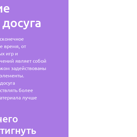
ие
 досуга
сконечное
е время, от
х игр и
чений являет собой
аком задействованы
 элементы.
досуга
ствлять более
материала лучше
чего
тигнуть