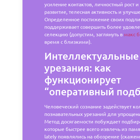
усиление контактов, личностный рост и
развитие, телесная активность и улучш
Определенное постижение своих подли
поддерживает совершить более удовл
селекцию (допустим, заглянуть в
макс б
время с близкими).
Интеллектуальные
урезания: как
функционирует
“оперативный под
Человеческий сознание задействует ко
познавательных урезаний для упрощени
Метод досягаемости побуждает подбират
которые быстрее всего извлечь из пам
lately появлялись на обозрение (скажем,