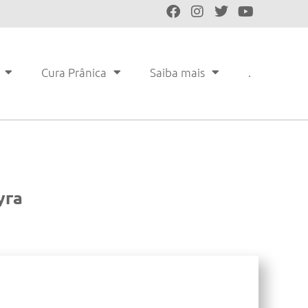
Cura Prânica
Saiba mais
.
уга