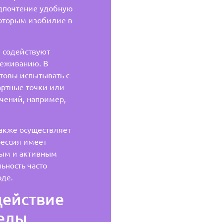
едпочтение удобную
которым изобилие в
 содействуют
реживанию. В
товы испытывать с
артные точки или
чений, например,
акже осуществляет
рессия имеет
ным и активным
льность часто
оде.
действие
реды