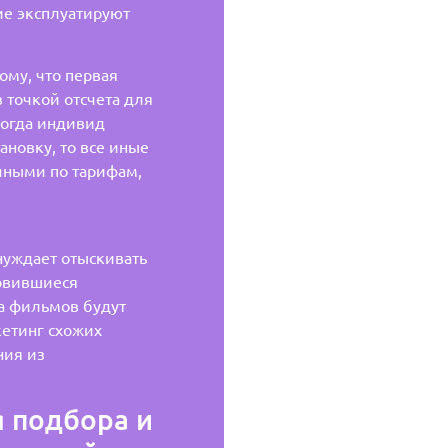
е эксплуатируют
ому, что первая
 точкой отсчета для
Когда индивид
ановку, то все иные
чными по тарифам,
е
уждает отыскивать
новившиеся
а фильмов будут
етинг схожих
ния из
 подбора и