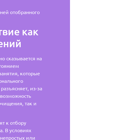
ней отобранного
твие как
ений
о сказывается на
стоянием
занятия, которые
онального
разъясняет, из-за
 возможность
чищения, так и
ят к отбору
а. В условиях
 непростых или