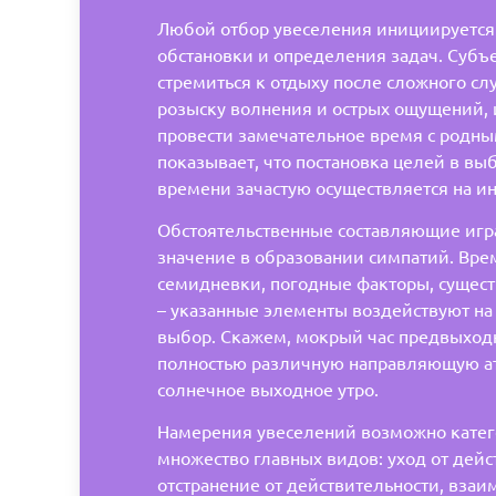
Любой отбор увеселения инициируется
обстановки и определения задач. Субъ
стремиться к отдыху после сложного сл
розыску волнения и острых ощущений,
провести замечательное время с родны
показывает, что постановка целей в вы
времени зачастую осуществляется на и
Обстоятельственные составляющие иг
значение в образовании симпатий. Врем
семидневки, погодные факторы, сущес
– указанные элементы воздействуют на
выбор. Скажем, мокрый час предвыход
полностью различную направляющую а
солнечное выходное утро.
Намерения увеселений возможно катег
множество главных видов: уход от дейс
отстранение от действительности, взаи