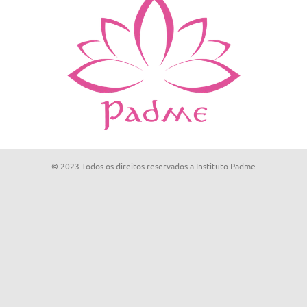
© 2023 Todos os direitos reservados a Instituto Padme