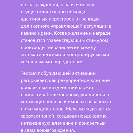
вознаграждения, к навязчивому
осуществляется при помощи
адаптивных перестроек в границах
деликатного управляющей регуляции в
казино ирвин. Когда желание к награде
становится главенствующим стимулом,
происходит неравновесие между
автоматическими и контролируемыми
механизмами определения.
Теория побуждающей активации
раскрывает, как рекуррентное влияние
конкретных воздействий может
привести к болезненному увеличению
мотивационной значимости связанных с
ними индикаторов. Механизм делается
сверхактивной, создавая неадекватно
интенсивную влечение к конкретным
видам вознаграждения.