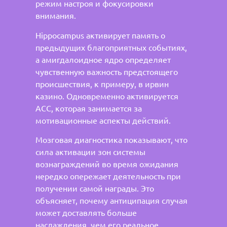
режим настроя и фокусировки
внимания.
Hippocampus активирует память о
предыдущих благоприятных событиях,
а амигдалоидное ядро определяет
чувственную важность предстоящего
происшествия, к примеру, в ирвин
казино. Одновременно активируется
АСС, которая занимается за
мотивационные аспекты действий.
Мозговая диагностика показывают, что
сила активации зон системы
вознаграждений во время ожидания
нередко опережает деятельность при
получении самой награды. Это
объясняет, почему антиципация случая
может доставлять больше
наслаждения, чем его реальное