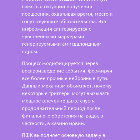
память о ситуации получения
поощрения, охватывая время, место и
сопутствующие обстоятельства. Эта
информация синтезируется с
чувственными маркерами,
генерируемыми амигдалоидным
ядром.
Процесс модифицируется через
воспроизведение события, формируя
все более прочные нейронные пути.
Данный механизм объясняет, почему
некоторые триггеры могут вызывать
мощное влечение даже спустя
продолжительный период после
финального обретения награды, в
частности, в казино ирвин.
ПФК выполняет основную задачу в