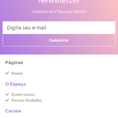
Cadastre-se e fique por dentro
Cadastrar
Páginas
Home
O Espaço
Quem somos
Nossas Unidades
Cursos