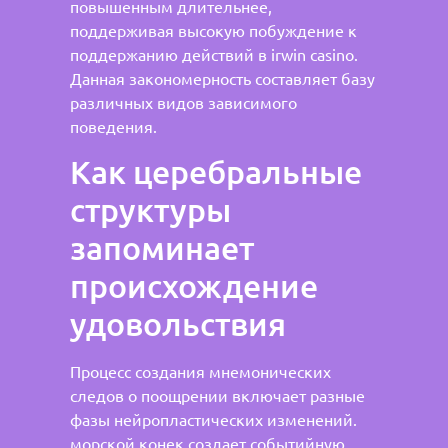
повышенным длительнее,
поддерживая высокую побуждение к
поддержанию действий в irwin casino.
Данная закономерность составляет базу
различных видов зависимого
поведения.
Как церебральные
структуры
запоминает
происхождение
удовольствия
Процесс создания мнемонических
следов о поощрении включает разные
фазы нейропластических изменений.
морской конек создает событийную