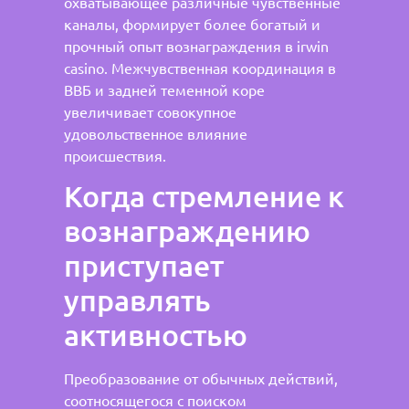
охватывающее различные чувственные
каналы, формирует более богатый и
прочный опыт вознаграждения в irwin
casino. Межчувственная координация в
ВВБ и задней теменной коре
увеличивает совокупное
удовольственное влияние
происшествия.
Когда стремление к
вознаграждению
приступает
управлять
активностью
Преобразование от обычных действий,
соотносящегося с поиском