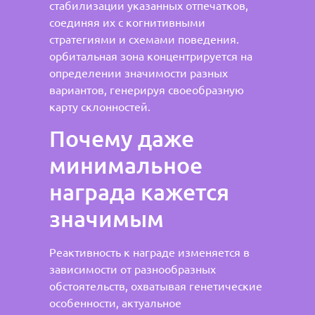
стабилизации указанных отпечатков,
соединяя их с когнитивными
стратегиями и схемами поведения.
орбитальная зона концентрируется на
определении значимости разных
вариантов, генерируя своеобразную
карту склонностей.
Почему даже
минимальное
награда кажется
значимым
Реактивность к награде изменяется в
зависимости от разнообразных
обстоятельств, охватывая генетические
особенности, актуальное