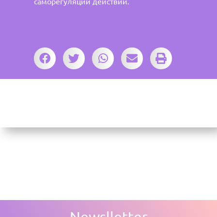
саморегуляции действий.
Newslletter