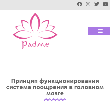
Принцип функционирования
система поощрения в головном
мозге