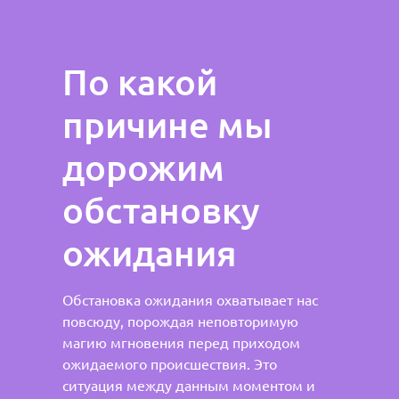
По какой
причине мы
дорожим
обстановку
ожидания
Обстановка ожидания охватывает нас
повсюду, порождая неповторимую
магию мгновения перед приходом
ожидаемого происшествия. Это
ситуация между данным моментом и