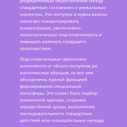
упорядоченный переключение между
стандартным состоянием и уникальным
моментом. Эти поступки в ирвин казино
помогают концентрировать
концентрацию, увеличивать
психологическую подготовленность и
повышать важность грядущего
происшествия.
Подготовительные церемонии
изменяются от лёгких поступков до
комплексных обрядов, но все они
объединены единой функцией
формирования специальной
атмосферы. Это может быть подбор
уникальной одежды, создание
определённой среды, выполнение
последовательности стандартных
действий или созерцательные методы.