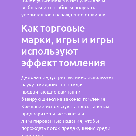
выборам и способным получать
увеличенное наслаждение от жизни.
Как торговые
марки, игры и игры
используют
эффект томления
Деловая индустрия активно использует
науку ожидания, порождая
продвигающие кампании,
базирующиеся на законах томления.
Компании используют анонсы, анонсы,
предварительные заказы и
лимитированные издания, чтобы
порождать поток предвкушения среди
клиентов.