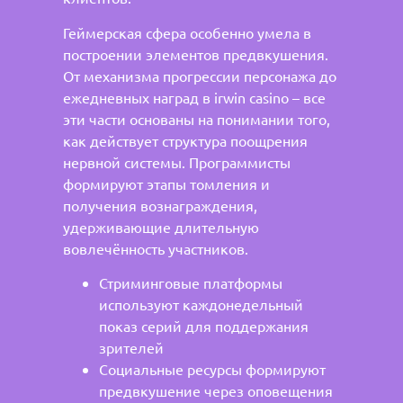
Геймерская сфера особенно умела в
построении элементов предвкушения.
От механизма прогрессии персонажа до
ежедневных наград в irwin casino – все
эти части основаны на понимании того,
как действует структура поощрения
нервной системы. Программисты
формируют этапы томления и
получения вознаграждения,
удерживающие длительную
вовлечённость участников.
Стриминговые платформы
используют каждонедельный
показ серий для поддержания
зрителей
Социальные ресурсы формируют
предвкушение через оповещения