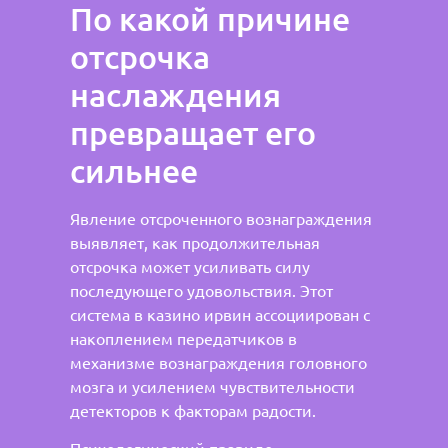
По какой причине
отсрочка
наслаждения
превращает его
сильнее
Явление отсроченного вознаграждения
выявляет, как продолжительная
отсрочка может усиливать силу
последующего удовольствия. Этот
система в казино ирвин ассоциирован с
накоплением передатчиков в
механизме вознаграждения головного
мозга и усилением чувствительности
детекторов к факторам радости.