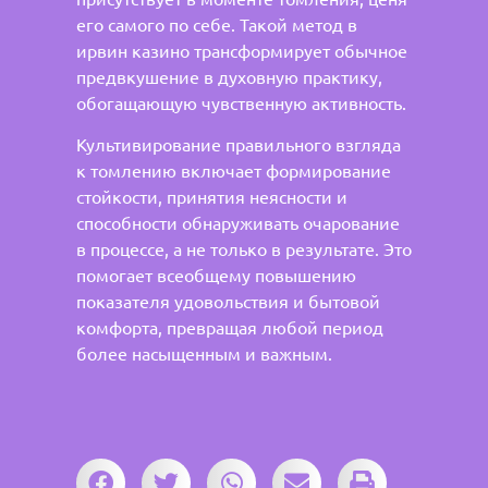
его самого по себе. Такой метод в
ирвин казино трансформирует обычное
предвкушение в духовную практику,
обогащающую чувственную активность.
Культивирование правильного взгляда
к томлению включает формирование
стойкости, принятия неясности и
способности обнаруживать очарование
в процессе, а не только в результате. Это
помогает всеобщему повышению
показателя удовольствия и бытовой
комфорта, превращая любой период
более насыщенным и важным.