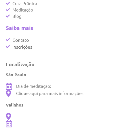
Cura Prânica
Meditação
Blog
Saiba mais
Contato
Inscrições
Localização
São Paulo
Dia de meditação:
Clique aqui para mais informações
Valinhos