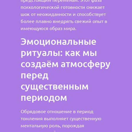
психологической готовности снижает
шок от неожиданности и способствует
более плавно внедрять свежий опыт в
имеющуюся образ мира.
Эмоциональные
ритуалы: как мы
создаём атмосферу
перед
существенным
периодом
Обрядовое отношение в период
томления выполняет существенную
ментальную роль, порождая