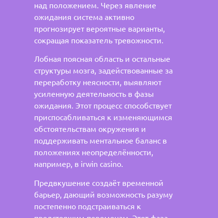
над положением. Через явление
ожидания система активно
прогнозирует вероятные варианты,
сокращая показатель тревожности.
Лобная поясная область и остальные
структуры мозга, задействованные за
переработку неясности, выявляют
усиленную деятельность в фазы
ожидания. Этот процесс способствует
приспосабливаться к изменяющимся
обстоятельствам окружения и
поддерживать ментальное баланс в
положениях неопределённости,
например, в irwin casino.
Предвкушение создаёт временной
барьер, дающий возможность разуму
постепенно подстраиваться к
предстоящим переменам. Этот фаза