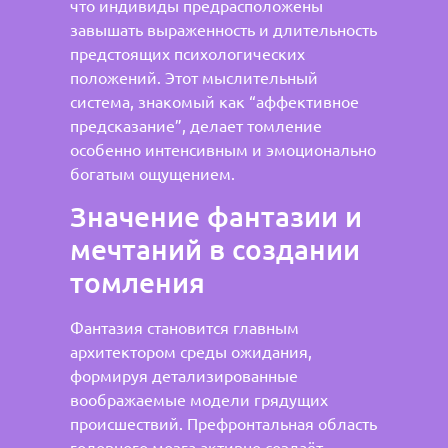
что индивиды предрасположены
завышать выраженность и длительность
предстоящих психологических
положений. Этот мыслительный
система, знакомый как “аффективное
предсказание”, делает томление
особенно интенсивным и эмоционально
богатым ощущением.
Значение фантазии и
мечтаний в создании
томления
Фантазия становится главным
архитектором среды ожидания,
формируя детализированные
воображаемые модели грядущих
происшествий. Префронтальная область
головного мозга активно создаёт