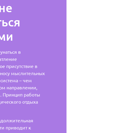
не
ться
ми
унаться в
атление
ое присутствие в
зносу мыслительных
система – чем
ом направлении,
. Принцип работы
дического отдыха
одолжительная
ти приводит к