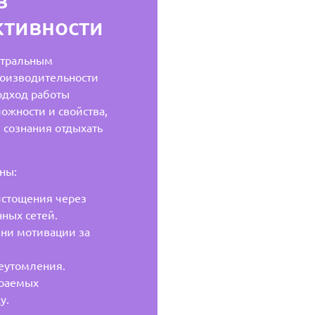
ктивности
нтральным
роизводительности
одход работы
ожности и свойства,
 сознания отдыхать
ны:
стощения через
ных сетей.
ни мотивации за
еутомления.
ираемых
у.