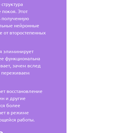
 структура
 покоя. Этот
ь полученную
льные нейронные
е от второстепенных
ая элиминирует
ее функциональна
вает, зачем вслед
ы переживаем
ет восстановление
ин и другие
ся более
ает в режиме
ющейся работы.
в