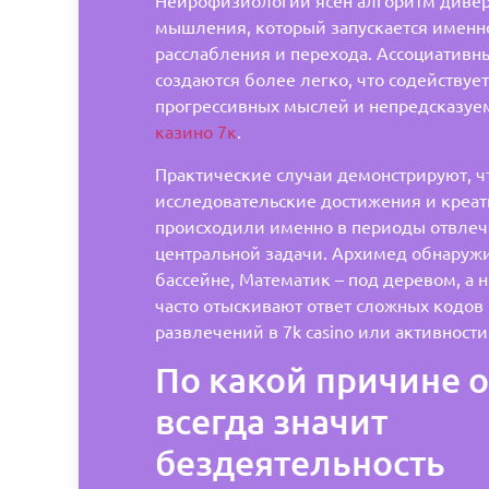
Нейрофизиологии ясен алгоритм дивер
мышления, который запускается именн
расслабления и перехода. Ассоциативн
создаются более легко, что содейству
прогрессивных мыслей и непредсказуе
казино 7к
.
Практические случаи демонстрируют, ч
исследовательские достижения и креа
происходили именно в периоды отвлеч
центральной задачи. Архимед обнаруж
бассейне, Математик – под деревом, а
часто отыскивают ответ сложных кодов
развлечений в 7k casino или активности
По какой причине 
всегда значит
бездеятельность