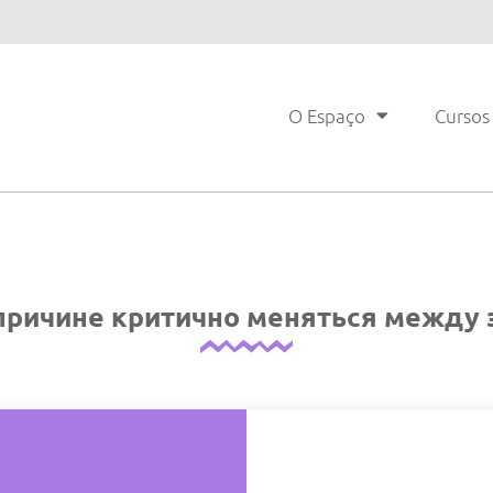
O Espaço
Cursos
причине критично меняться между