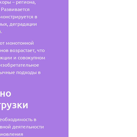
оры – региона,
 Развивается
монстрируется в
ных, деградации
.
 от монотонной
ов возрастает, что
нкции и совокупном
 изобретательное
бычные подходы в
жно
грузки
еобходимость в
вной деятельности
тановления