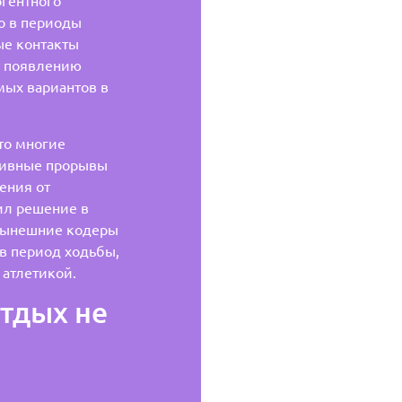
гентного
о в периоды
ые контакты
ет появлению
мых вариантов в
то многие
тивные прорывы
ения от
ил решение в
 нынешние кодеры
 в период ходьбы,
 атлетикой.
отдых не