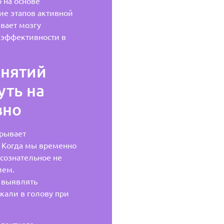
 на основе
ие этапов активной
вает мозгу
 эффективности в
анятий
уть на
вно
рывает
 Когда мы временно
сознательное не
ием.
 выявлять
кали в голову при