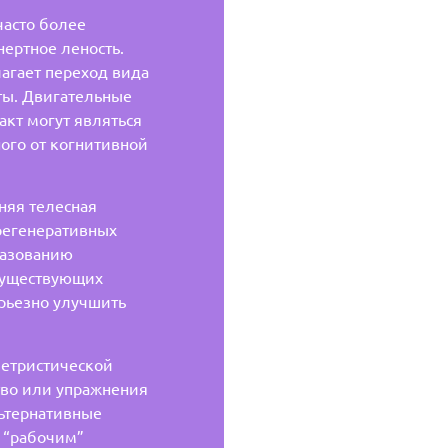
часто более
ертное леность.
агает переход вида
оты. Двигательные
акт могут являться
ого от когнитивной
няя телесная
регенеративных
разованию
существующих
ерьезно улучшить
етристической
тво или упражнения
льтернативные
ь “рабочим”