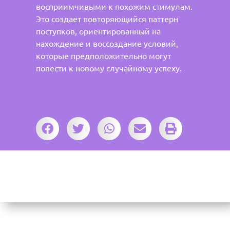
восприимчивыми к похожим стимулам.
Это создает повторяющийся паттерн
поступков, ориентированный на
нахождение и воссоздание условий,
которые предположительно могут
повести к новому случайному успеху.