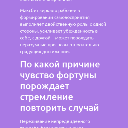
Максбет зеркало рабочее в
формировании самовосприятия
выполняет двойственную роль: с одной
стороны, усиливает убежденность в
себе, с другой – может порождать
неразумные прогнозы относительно
грядущих достижений.
По какой причине
чувство фортуны
порождает
стремление
повторить случай
Переживание непредвиденного
триумфа формирует мощную