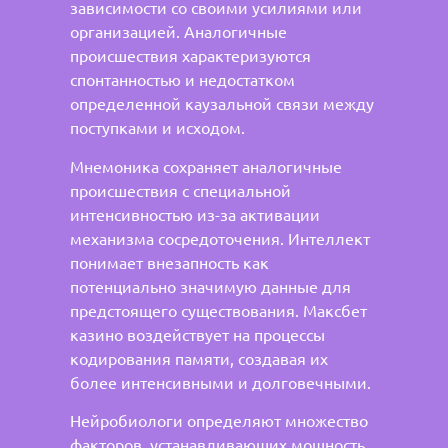
зависимости со своими усилиями или
организацией. Аналогичные
происшествия характеризуются
спонтанностью и недостатком
определенной каузальной связи между
поступками и исходом.
Мнемоника сохраняет аналогичные
происшествия с специальной
интенсивностью из-за активации
механизма сосредоточения. Интеллект
понимает внезапность как
потенциально значимую данные для
предстоящего существования. Максбет
казино воздействует на процессы
кодирования памяти, создавая их
более интенсивными и долговечными.
Нейробиологи определяют множество
факторов, устанавливающих мощность