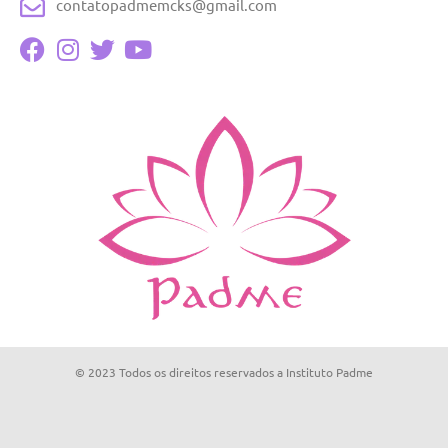
contatopadmemcks@gmail.com
© 2023 Todos os direitos reservados a Instituto Padme