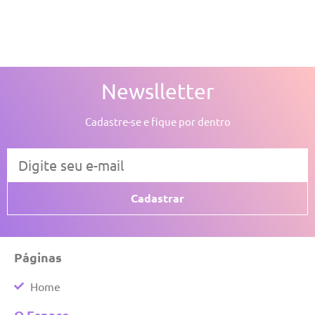
Newslletter
Cadastre-se e fique por dentro
Cadastrar
Páginas
Home
O Espaço