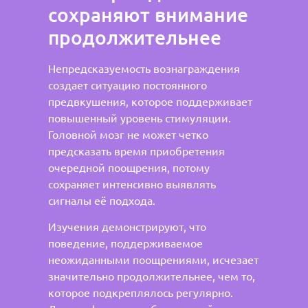
сохраняют внимание
продолжительнее
Непредсказуемость вознаграждения
создает ситуацию постоянного
предвкушения, которое поддерживает
повышенный уровень стимуляции.
Головной мозг не может четко
предсказать время приобретения
очередной поощрения, потому
сохраняет интенсивно выявлять
сигналы её подхода.
Изучения демонстрируют, что
поведение, поддерживаемое
неожиданными поощрениями, исчезает
значительно продолжительнее, чем то,
которое подкреплялось регулярно.