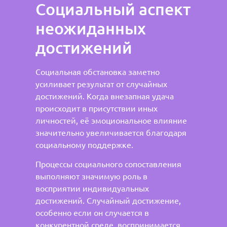
Социальный аспект
неожиданных
достижений
Социальная обстановка заметно
усиливает результат от случайных
достижений. Когда внезапная удача
происходит в присутствии иных
личностей, её эмоциональное влияние
значительно увеличивается благодаря
социальному поддержке.
Процессы социального сопоставления
выполняют значимую роль в
восприятии индивидуальных
достижений. Случайный достижение,
особенно если он случается в
конкурентной среде, воспринимается