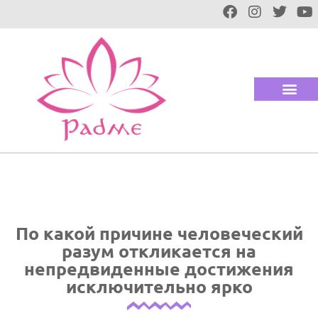
По какой причине человеческий
разум откликается на
непредвиденные достижения
исключительно ярко