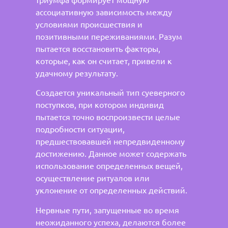
ассоциативную зависимость между
условиями происшествия и
позитивными переживаниями. Разум
пытается восстановить факторы,
которые, как он считает, привели к
удачному результату.
Создается уникальный тип суеверного
поступков, при котором индивид
пытается точно воспроизвести целые
подробности ситуации,
предшествовавшей непредвиденному
достижению. Данное может содержать
использование определенных вещей,
осуществление ритуалов или
уклонение от определенных действий.
Нервные пути, запущенные во время
неожиданного успеха, делаются более