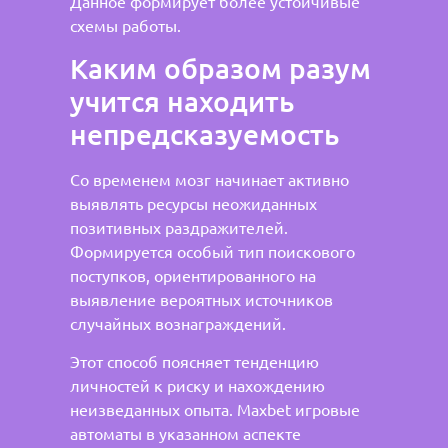
Данное формирует более устойчивые
схемы работы.
Каким образом разум
учится находить
непредсказуемость
Со временем мозг начинает активно
выявлять ресурсы неожиданных
позитивных раздражителей.
Формируется особый тип поискового
поступков, ориентированного на
выявление вероятных источников
случайных вознаграждений.
Этот способ поясняет тенденцию
личностей к риску и нахождению
неизведанных опыта. Maxbet игровые
автоматы в указанном аспекте