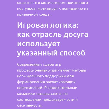
оказывается мотиватором поискового
поступков, мотивируя к покиданию из
привычной среды.
Игровая логика:
как отрасль досуга
использует
указанный способ
Современная сфера игр
профессионально применяет методы
неожиданного поддержки для
формирования захватывающих
переживаний. Развлекательные
механики основываются на
соотношении предсказуемости и
спонтанности.