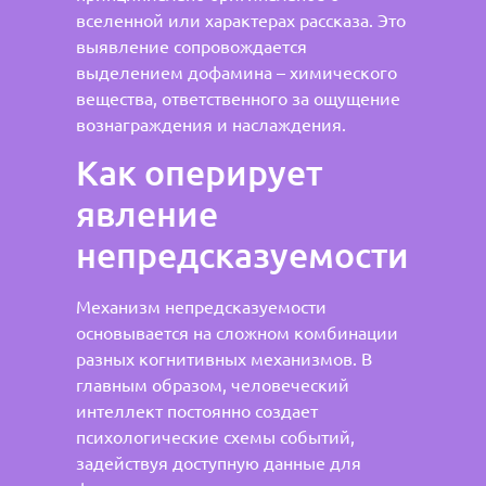
вселенной или характерах рассказа. Это
выявление сопровождается
выделением дофамина – химического
вещества, ответственного за ощущение
вознаграждения и наслаждения.
Как оперирует
явление
непредсказуемости
Механизм непредсказуемости
основывается на сложном комбинации
разных когнитивных механизмов. В
главным образом, человеческий
интеллект постоянно создает
психологические схемы событий,
задействуя доступную данные для