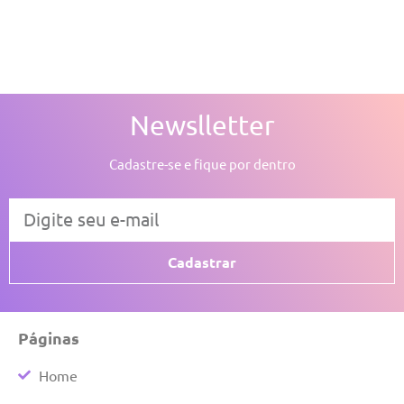
Newslletter
Cadastre-se e fique por dentro
Cadastrar
Páginas
Home