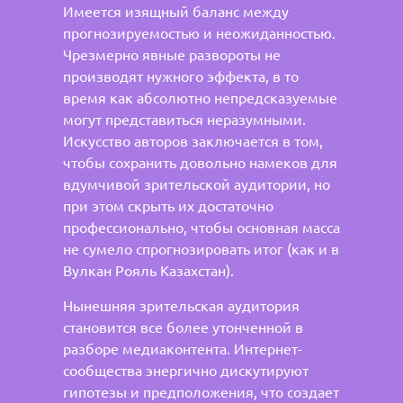
Имеется изящный баланс между
прогнозируемостью и неожиданностью.
Чрезмерно явные развороты не
производят нужного эффекта, в то
время как абсолютно непредсказуемые
могут представиться неразумными.
Искусство авторов заключается в том,
чтобы сохранить довольно намеков для
вдумчивой зрительской аудитории, но
при этом скрыть их достаточно
профессионально, чтобы основная масса
не сумело спрогнозировать итог (как и в
Вулкан Рояль Казахстан).
Нынешняя зрительская аудитория
становится все более утонченной в
разборе медиаконтента. Интернет-
сообщества энергично дискутируют
гипотезы и предположения, что создает