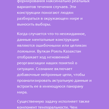
формирования максимально реальных
вариантов течения случаев. Эти
конструкции помогают людям
разбираться в окружающем мире и
выносить выборы.
Когда случается что-то неожиданное,
данные ментальные конструкции
являются ошибочными или целиком
ложными. Вулкан Рояль Казахстан
отображает ход мгновенной
реорганизации наших понятий о
ситуации. Сознание включает
добавочные нейронные цепи, чтобы
проанализировать актуальную данные и
встроить ее в имеющуюся панорану
мира.
Существенную задачу исполняет также
компонент темпоральности. Чем