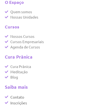
O Espaço
Quem somos
Nossas Unidades
Cursos
Nossos Cursos
Cursos Empresariais
Agenda de Cursos
Cura Prânica
Cura Prânica
Meditação
Blog
Saiba mais
Contato
Inscrições