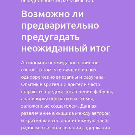
Возможно ли
предварительно
предугадать
неожиданный итог
Антиномия неожиданных твистов
состоит в том, что лучшие из них
одновременно внезапны и разумны.
Опытные зрители и зрители часто
стараются предсказать течение фабулы,
анализируя подсказки и схемы,
заложенные создателем. Данная
развлечение в сыщика между автором
и зрителями составляет важную часть
радости от использования содержания.