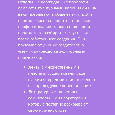
Отдельные неожиданные повороты
делаются культурными явлениями и на
веки пребывают в общей памяти. Эти
периоды часто становятся эталонами
профессионального повествования и
продолжают разбираться спустя годы
после собственного создания. Они
показывают умение создателей в
умении руководства аудиторными
прогнозами.
Ленты с множественными
пластами существования, где
всякий очередной твист изменяет
всё предыдущее повествование
Литературные творения с
сомнительными нарраторами,
которые поэтапно раскрывают
свою истинную суть