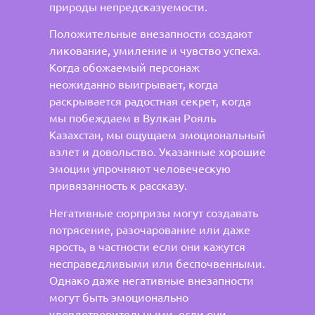
природы непредсказуемости.
Положительные внезапности создают
ликование, умиление и чувство успеха.
Когда обожаемый персонаж
неожиданно выигрывает, когда
раскрывается радостная секрет, когда
мы побеждаем в Вулкан Рояль
Казахстан, мы ощущаем эмоциональный
взлет и довольство. Указанные хорошие
эмоции упрочняют человеческую
привязанность к рассказу.
Негативные сюрпризы могут создавать
потрясение, разочарование или даже
ярость, в частности если они кажутся
несправедливыми или беспочвенными.
Однако даже негативные внезапности
могут быть эмоционально
удовлетворительными, если они