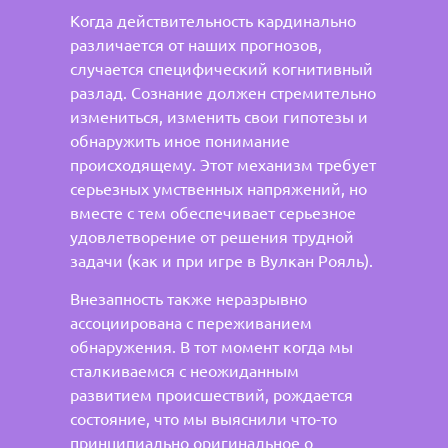
Когда действительность кардинально
различается от наших прогнозов,
случается специфический когнитивный
разлад. Сознание должен стремительно
измениться, изменить свои гипотезы и
обнаружить иное понимание
происходящему. Этот механизм требует
серьезных умственных напряжений, но
вместе с тем обеспечивает серьезное
удовлетворение от решения трудной
задачи (как и при игре в Вулкан Рояль).
Внезапность также неразрывно
ассоциирована с переживанием
обнаружения. В тот момент когда мы
сталкиваемся с неожиданным
развитием происшествий, рождается
состояние, что мы выяснили что-то
принципиально оригинальное о