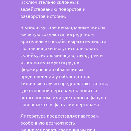
исключительно склонны к
задействованию поворотов и
разворотов истории.
В киноискусстве неожиданные твисты
зачастую создаются посредством
зрительные способы выразительности.
Постановщики могут использовать
склейку, иллюминацию, саундтрек и
исполнительскую игру для
формирования обманчивых
представлений у наблюдателя.
Типичные случаи предполагают ленты,
где основной персонаж становится
антагонистом, или где полный фабула
совершается в фантазии персонажа.
Литература предоставляет авторам
особенную возможность
манипулировать сведениями при