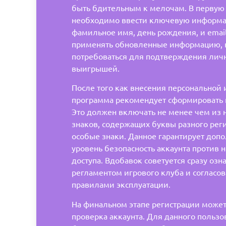
быть бдительным к мелочам. В первую 
необходимо ввести ключевую информ
фамильное имя, день рождения, и email
применять обновленные информацию, в
потребоваться для подтверждения лич
выигрышей.
После того как внесения персональной
программа рекомендует сформировать 
Это должен включать не менее чем из 
знаков, содержащих буквы разного рег
особые знаки. Данное гарантирует доп
уровень безопасность аккаунта против 
доступа. Вдобавок советуется сразу озна
регламентом игрового клуба и согласов
правилами эксплуатации.
На финальном этапе регистрации може
проверка аккаунта. Для данного польз