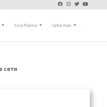
Cura Prânica
Saiba mais
.
в сети