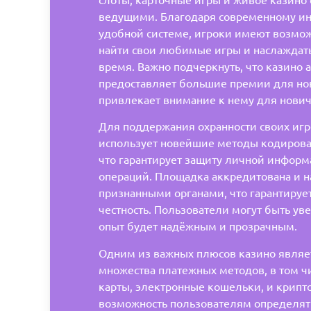
ведущими. Благодаря современному ин
удобной системе, игроки имеют возмож
найти свои любимые игры и наслаждат
время. Важно подчеркнуть, что казино 
предоставляет большие премии для но
привлекает внимание к нему для нович
Для поддержания охранности своих игр
использует новейшие методы кодиров
что гарантирует защиту личной инфор
операций. Площадка аккредитована и н
признанными органами, что гарантирует
честность. Пользователи могут быть уве
опыт будет надёжным и прозрачным.
Одним из важных плюсов казино являе
множества платежных методов, в том ч
карты, электронные кошельки, и крипт
возможность пользователям определят