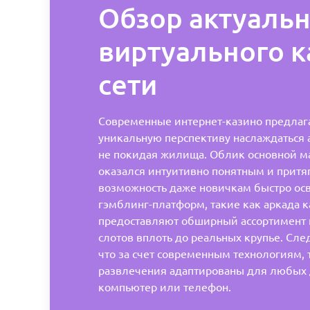
Обзор актуаль
виртуального к
сети
Современные интернет-казино предлаг
уникальную перспективу наслаждаться 
не покидая жилища. Облик основной ма
оказался интуитивно понятным и притя
возможность даже новичкам быстро ос
гэмблинг-платформ, такие как аркада к
предоставляют обширный ассортимент и
слотов вплоть до реальных крупье. Сле
что за счет современным технологиям, 
развлечения адаптированы для любых д
компьютер или телефон.