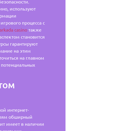
безопасности.
ино, используют
ормации
игрового процесса с
arkada casino
также
аспектом становится
урсы гарантируют
имание на этим
точиться на главном
и потенциальных
том
ной интернет-
елям обширный
ит имеет в наличии
 с живыми