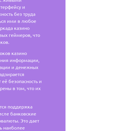
терфейсу и
ность без труда
ься ими в любое
аркада казино
вых геймеров, что
ков.
оков казино
ания информации,
мации и денежных
адзирается
 её безопасность и
рены в том, что их
тся поддержка
исле банковские
овалюты. Это дает
ь наиболее