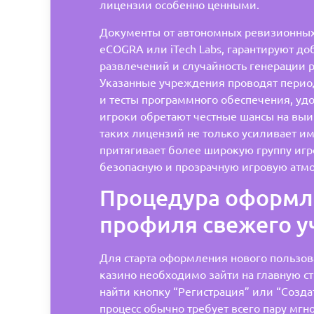
лицензии особенно ценными.
Документы от автономных ревизионных
eCOGRA или iTech Labs, гарантируют до
развлечений и случайность генерации р
Указанные учреждения проводят перио
и тесты программного обеспечения, удо
игроки обретают честные шансы на вы
таких лицензий не только усиливает им
притягивает более широкую группу игр
безопасную и прозрачную игровую атмо
Процедура оформл
профиля свежего у
Для старта оформления нового пользов
казино необходимо зайти на главную ст
найти кнопку “Регистрация” или “Создат
процесс обычно требует всего пару мгн