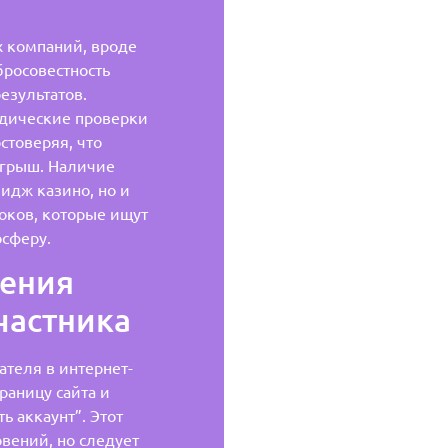
 компаний, вроде
бросовестность
езультатов.
дические проверки
стоверяя, что
игрыш. Наличие
идж казино, но и
оков, которые ищут
сферу.
ения
частника
ателя в интернет-
раницу сайта и
ь аккаунт”. Этот
овений, но следует