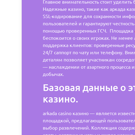
Главное внимательность стоит уделить 
Надежные казино, такие как аркада каз
SSL-кодирование для сохранности инф
пользователей и гарантируют честность 
помощью проверенных ГСЧ. Площадка
беспокоится о своих игроках. Не менее 
поддержка клиентов: проверенные рес
24/7 саппорт по чату или телефону. Вн
деталям позволяет участникам сосредо
— наслаждении от азартного процесса 
добычах.
Базовая данные о э
казино.
arkada casino казино — является извест
площадкой, предлагающей пользоват
выбор развлечений. Коллекция содерж
слоты, карточные игры и живое казино