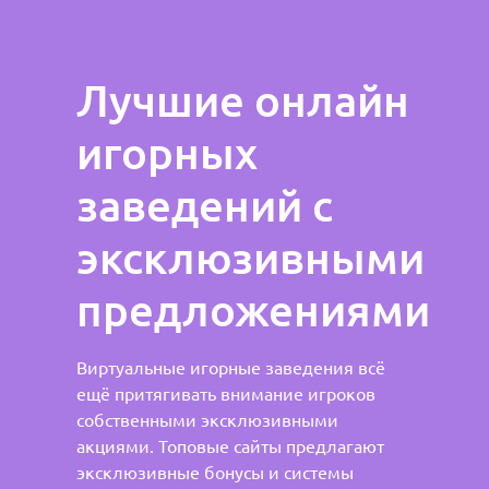
Лучшие онлайн
игорных
заведений с
эксклюзивными
предложениями
Виртуальные игорные заведения всё
ещё притягивать внимание игроков
собственными эксклюзивными
акциями. Топовые сайты предлагают
эксклюзивные бонусы и системы