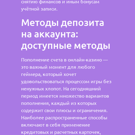
снятию финансов и иным бонусам
учётной записи.
Методы депозита
на аккаунта:
доступные методы
Пополнение счета в онлайн-казино —
это важный момент для любого
геймера, который хочет
удовольствоваться процессом игры без
ненужных хлопот. На сегодняшний
период имеется множество вариантов
пополнения, каждый из которых
содержит свои плюсы и ограничения.
Наиболее распространенные способы
включают в себя применение
кредитовых и расчетных карточек,