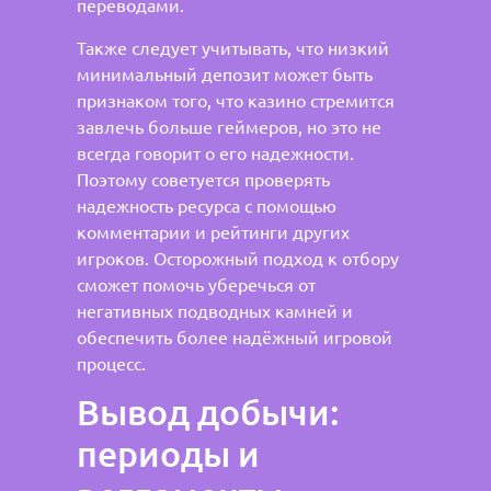
переводами.
Также следует учитывать, что низкий
минимальный депозит может быть
признаком того, что казино стремится
завлечь больше геймеров, но это не
всегда говорит о его надежности.
Поэтому советуется проверять
надежность ресурса с помощью
комментарии и рейтинги других
игроков. Осторожный подход к отбору
сможет помочь уберечься от
негативных подводных камней и
обеспечить более надёжный игровой
процесс.
Вывод добычи:
периоды и