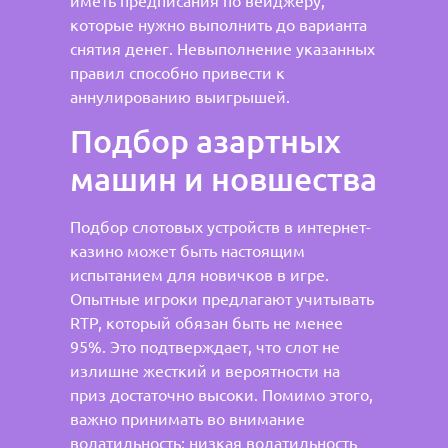
которые нужно выполнить до варианта
снятия денег. Невыполнение указанных
правил способно привести к
аннулированию выигрышей.
Подбор азартных
машин и новшества
Подбор слотовых устройств в интернет-
казино может быть настоящим
испытанием для новичков в игре.
Опытные игроки предлагают учитывать
RTP, который обязан быть не менее
95%. Это подтверждает, что слот не
излишне жесткий и вероятности на
приз достаточно высоки. Помимо этого,
важно принимать во внимание
волатильность: низкая волатильность