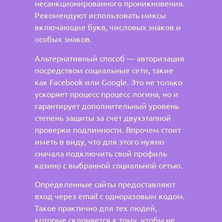
несанкционированного проникновения.
Рекомендуют использовать миксы
включающие букв, числовых знаков и
особых знаков.
Альтернативный способ — авторизация
посредством социальные сети, такие
как Facebook или Google. Это не только
ускоряет процесс процесс логина, но и
гарантирует дополнительный уровень
степень защиты за счет двухэтапной
проверки подлинности. Впрочем стоит
иметь в виду, что для этого нужно
сначала подключить свой профиль
казино с выбранной социальной сетью.
Определенные сайты предоставляют
вход через email с одноразовым кодом.
Такое практично для тех людей,
которые склоняется к тому, чтобы не