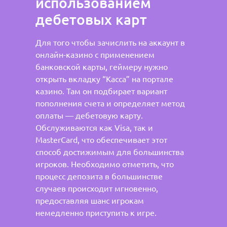
использованием
дебетовых карт
Для того чтобы зачислить на аккаунт в
онлайн-казино с применением
банковской карты, геймеру нужно
открыть вкладку “Касса” на портале
казино. Там он подбирает вариант
пополнения счета и определяет метод
оплаты — дебетовую карту.
Обслуживаются как Visa, так и
MasterCard, что обеспечивает этот
способ достижимым для большинства
игроков. Необходимо отметить, что
процесс депозита в большинстве
случаев происходит мгновенно,
предоставляя шанс игрокам
немедленно приступить к игре.