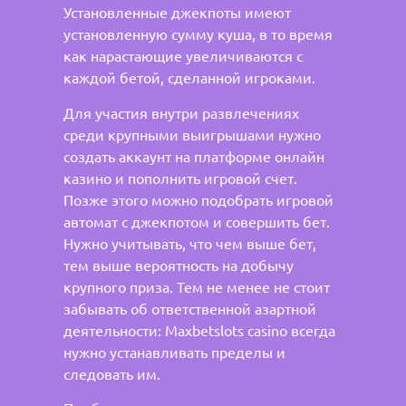
Установленные джекпоты имеют
установленную сумму куша, в то время
как нарастающие увеличиваются с
каждой бетой, сделанной игроками.
Для участия внутри развлечениях
среди крупными выигрышами нужно
создать аккаунт на платформе онлайн
казино и пополнить игровой счет.
Позже этого можно подобрать игровой
автомат с джекпотом и совершить бет.
Нужно учитывать, что чем выше бет,
тем выше вероятность на добычу
крупного приза. Тем не менее не стоит
забывать об ответственной азартной
деятельности: Maxbetslots casino всегда
нужно устанавливать пределы и
следовать им.