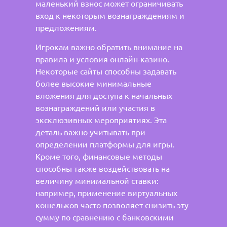
маленький взнос может ограничивать
вход к некоторым вознаграждениям и
предложениям.
Игрокам важно обратить внимание на
правила и условия онлайн-казино.
Некоторые сайты способны задавать
более высокие минимальные
вложения для доступа к начальных
вознаграждений или участия в
эксклюзивных мероприятиях. Эта
деталь важно учитывать при
определении платформы для игры.
Кроме того, финансовые методы
способны также воздействовать на
величину минимальной ставки:
например, применение виртуальных
кошельков часто позволяет снизить эту
сумму по сравнению с банковскими