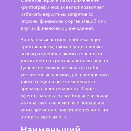
криптографических валют позволяет
избежать вероятных запретов со
стороны финансовых организаций или
других финансовых учреждений.
Виртуальные казино, принимающие
криптовалюты, также предоставляют
вознаграждения и акции в частности
для клиентов криптовалютных средств.
Данное возможно включать в себя
увеличенные премии для пополнений а
также специальные чемпионаты с
призами в криптовалютах. Такие
оферты завлекают все больше игроков,
что уважают современные подходы и
хотят применять новейшие технологии
в мире азартных игр.
Наименьший