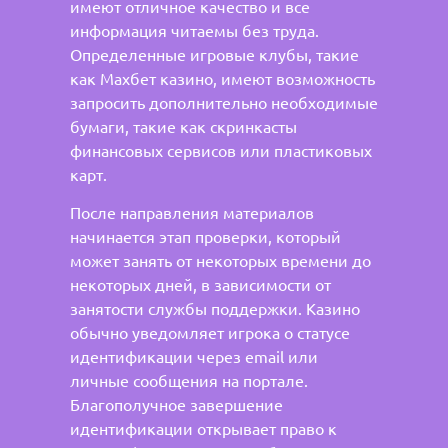
имеют отличное качество и все
информация читаемы без труда.
Определенные игровые клубы, такие
как Махбет казино, имеют возможность
запросить дополнительно необходимые
бумаги, такие как скринкасты
финансовых сервисов или пластиковых
карт.
После направления материалов
начинается этап проверки, который
может занять от некоторых времени до
некоторых дней, в зависимости от
занятости службы поддержки. Казино
обычно уведомляет игрока о статусе
идентификации через email или
личные сообщения на портале.
Благополучное завершение
идентификации открывает право к