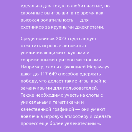
идеальна для тех, кто любит частые, но
скромные выигрыши, в то время как
высокая волатильность — для
охотников за крупными джекпотами.
Среди новинок 2023 года следует
отметить игровые автоматы с
увеличивающимися кушами и
современными призовыми этапами.
Например, слоты с функцией Megaways
дают до 117 649 способов одержать
победу, что делает такие игры крайне
заманчивыми для пользователей.
Также необходимо учесть на слоты с
уникальными тематиками и
качественной графикой — они умеют
вовлечь в игровую атмосферу и сделать
процесс еще более увлекательным.