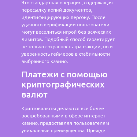
Это стандартная операция, содержащая
пересылку копий документов,
идентифицирующих персону. После
удачного верификации пользователи
могут веселиться игрой без всяческих
лимитов. Подобный способ гарантирует
не только сохранность транзакций, но и
уверенность геймеров в стабильности
выбранного казино.
Платежи с помощью
криптографических
валют
Криптовалюты делаются все более
востребованными в сфере интернет-
казино, предоставляя пользователям
уникальные преимущества. Прежде