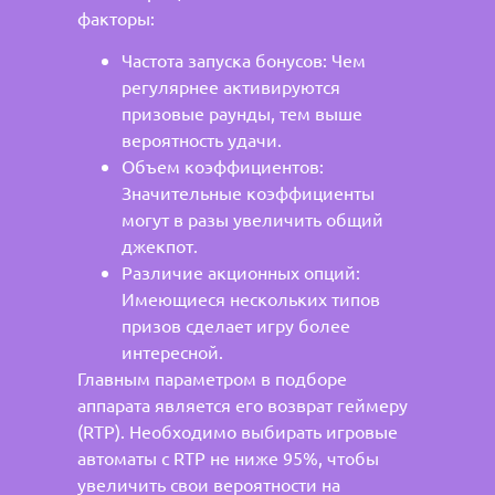
факторы:
Частота запуска бонусов: Чем
регулярнее активируются
призовые раунды, тем выше
вероятность удачи.
Объем коэффициентов:
Значительные коэффициенты
могут в разы увеличить общий
джекпот.
Различие акционных опций:
Имеющиеся нескольких типов
призов сделает игру более
интересной.
Главным параметром в подборе
аппарата является его возврат геймеру
(RTP). Необходимо выбирать игровые
автоматы с RTP не ниже 95%, чтобы
увеличить свои вероятности на