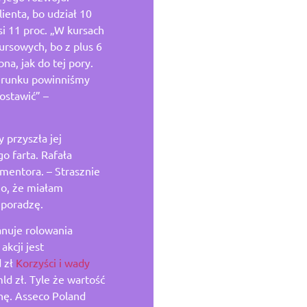
enta, bo udział 10
i 11 proc. „W kursach
ursowych, bo z plus 6
na, jak do tej pory.
erunku powinniśmy
ostawić” –
 przyszła jej
o farta. Rafała
mentora. – Strasznie
ego, że miałam
 poradzę.
anuje rolowania
kcji jest
d zł
Korzyści i wady
ld zł. Tyle że wartość
nę. Asseco Poland