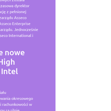
czasowa dyrektor
ję z pełnionej
 zarządu Asseco
Asseco Enterprise
 zarządu. Jednocześnie
eco International i
e nowe
High
Intel
iału
towania okresowego
ki rachunkowości w
py są silnie