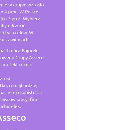
enie w grupie wzrosło
 o 4 proc. W Polsce
li o 7 proc. Wybierz
aby odrzucić
do tych celów. W
 ustawieniach.
na Rzońca-Bajorek,
sowego Grupy Asseco.
ać efekt różnic
zrost,
tko, co najbardziej
acie tej osobistości.
awców prasy, firm
a butelek.
Asseco