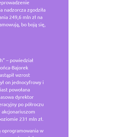
zeprowadzenie
ada nadzorcza zgodziła
nia 249,6 mln zł na
mowują, bo boją się,
h” – powiedział
zońca-Bajorek
astąpił wzrost
ył on jednocyfrowy i
miast powołana
zasowa dyrektor
racyjny po półroczu
y akcjonariuszom
poziomie 231 mln zł.
cą oprogramowania w