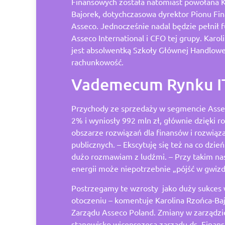
Finansowych została natomiast powołana K
Bajorek, dotychczasowa dyrektor Pionu F
Asseco. Jednocześnie nadal będzie pełnił 
Asseco International i CFO tej grupy. Karo
jest absolwentką Szkoły Głównej Handlowej
rachunkowość.
Vademecum Rynku I
Przychody ze sprzedaży w segmencie Asse
2% i wyniosły 992 mln zł, głównie dzięki r
obszarze rozwiązań dla finansów i rozwiązań
publicznych. – Ekscytuję się też na co dzie
dużo rozmawiam z ludźmi. – Przy takim na
energii może niepotrzebnie „pójść w gwizd
Postrzegamy te wzrosty jako duży sukces 
otoczeniu – komentuje Karolina Rzońca-Ba
Zarządu Asseco Poland. Zmiany w zarządzi
stanowisko wiceprezesa zarządu ds. Finan