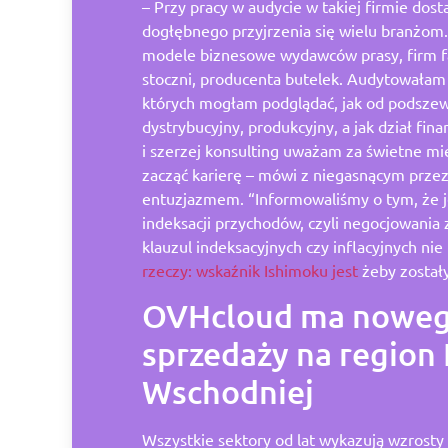
– Przy pracy w audycie w takiej firmie dost
dogłębnego przyjrzenia się wielu branżom
modele biznesowe wydawców prasy, firm 
stoczni, producenta butelek. Audytowałam
których mogłam podglądać, jak od podszew
dystrybucyjny, produkcyjny, a jak dział fin
i szerzej konsulting uważam za świetne mi
zacząć karierę – mówi z niegasnącym prze
entuzjazmem. “Informowaliśmy o tym, że j
indeksacji przychodów, czyli negocjowania 
klauzul indeksacyjnych czy inflacyjnych nie
rzeczy: wskaźnik Ishimoku jest
żeby został
OVHcloud ma noweg
sprzedaży na region
Wschodniej
Wszystkie sektory od lat wykazują wzrost