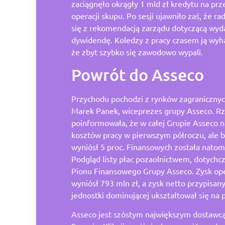
zaciągnęło okrągły 1 mld zł kredytu na pr
operacji skupu. Po sesji ujawniło zaś, że r
się z rekomendacją zarządu dotyczącą wyda
dywidendę. Koledzy z pracy czasem ją wyha
że zbyt szybko się zawodowo wypali.
Powrót do Asseco
Przychodu pochodzi z rynków zagranicznyc
Marek Panek, wiceprezes grupy Asseco. R
poinformowała, że w całej Grupie Asseco n
kosztów pracy w pierwszym półroczu, ale b
wyniósł 5 proc. Finansowych została nato
Podgląd listy płac pozaolnictwem, dotychc
Pionu Finansowego Grupy Asseco. Zysk ope
wyniósł 793 mln zł, a zysk netto przypisan
jednostki dominującej ukształtował się na 
Asseco jest szóstym największym dostaw