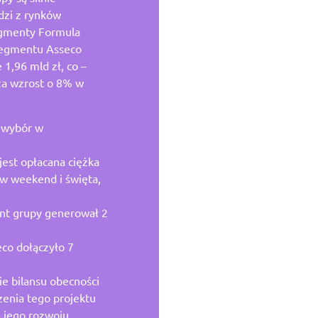
zi z rynków
egmenty Formula
 segmentu Asseco
 1,96 mld zł, co –
za wzrost o 8% w
j wybór w
jest opłacana ciężka
e w weekend i święta,
ent grupy generował 2
eco dołączyło 7
e bilansu obecności
zenia tego projektu
a jego rozwoju.