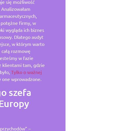
aje się możliwość
. Analizowałam
farmaceutycznych,
 potężne firmy, w
ki wygląda ich biznes
ansowy. Dlatego audyt
ejsce, w którym warto
z całą rozmowę
esteśmy w fazie
z klientami tam, gdzie
 było,
Tylko o ważnej
y one wprowadzone.
o szefa
 Europy
y przychodów” –