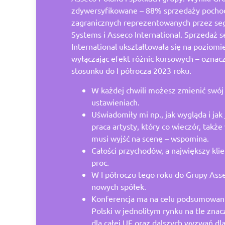
zdywersyfikowane – 88% sprzedaży pochod
zagranicznych reprezentowanych przez s
Systems i Asseco International. Sprzedaż
International ukształtowała się na poziomie
wyłączając efekt różnic kursowych – oznac
stosunku do I półrocza 2023 roku.
W każdej chwili możesz zmienić swó
ustawieniach.
Uświadomiły mi np., jak wygląda i jak 
praca artysty, który co wieczór, takż
musi wyjść na scenę – wspomina.
Całości przychodów, a największy kli
proc.
W I półroczu tego roku do Grupy Ass
nowych spółek.
Konferencja ma na celu podsumowani
Polski w jednolitym rynku na tle znac
dla całej UE oraz dalszych wyzwań dl