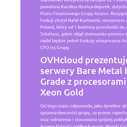
powołana Karolina Rzońca-Bajorek, dotych
Pionu Finansowego Grupy Asseco. Rezygnac
funkcji złożył Rafał Kozłowski, wiceprezes
Poland, który od 1 kwietnia przechodzi do 
Solutions, gdzie objął stanowisko prezesa
nadal będzie pełnił funkcję wiceprezesa Ass
CFO tej Grupy.
OVHcloud prezentuj
serwery Bare Metal 
Grade z procesorami 
Xeon Gold
Od tego czasu odpowiada, jako dyrektor dz
sprawozdawczości grupy, za proces rapor
oraz wdrożenia i stosowania spójnej polity
Asseco Poland i spółkach grupy. Wyniki Gru