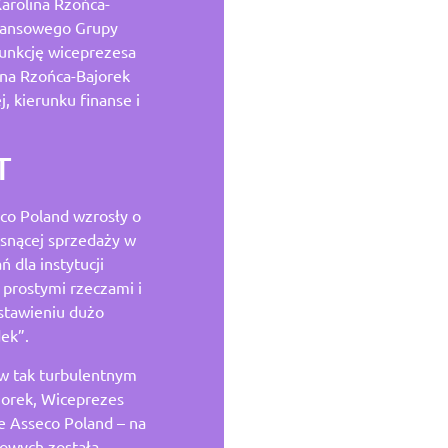
arolina Rzońca-
inansowego Grupy
funkcję wiceprezesa
lina Rzońca-Bajorek
, kierunku finanse i
T
co Poland wzrosły o
osnącej sprzedaży w
 dla instytucji
ń prostymi rzeczami i
stawieniu dużo
ek”.
w tak turbulentnym
jorek, Wiceprezes
e Asseco Poland – na
sowych została