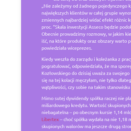
„Nie zależymy od żadnego pojedynczego kli
największych klientów w całej grupie wynos
zmiennych najbardziej widać efekt różnic k
proc. “Skala inwestycji Asseco będzie podob
Obecnie prowadzimy rozmowy, w jakim ki
iść, na które produkty oraz obszary warto p
powiedziała wiceprezes.
Kiedy weszła do zarządu i koleżanka z pracy
pogratulować, odpowiedziała, że ma sporeg
Kozłowskiego do dzisiaj uważa za swojego 
się na tej kolacji męczyłam, nie tylko dlat
wątpliwości, czy sobie na takim stanowisku
Mimo sutej dywidendy spółka raczej nie pl
miliardowego kredytu. Wartość skupionych a
niebagatelna – po obecnym kursie 1,14 ml
Libertex
– choć spółka wydała na nie 1,18 m
skupionych walorów ma jeszcze drugą stro