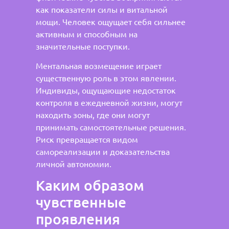
как показатели силы и витальной
мощи. Человек ощущает себя сильнее
активным и способным на
значительные поступки.
Ментальная возмещение играет
существенную роль в этом явлении.
Индивиды, ощущающие недостаток
контроля в ежедневной жизни, могут
находить зоны, где они могут
принимать самостоятельные решения.
Риск превращается видом
самореализации и доказательства
личной автономии.
Каким образом
чувственные
проявления