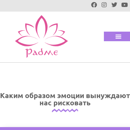
Каким образом эмоции вынуждают
нас рисковать