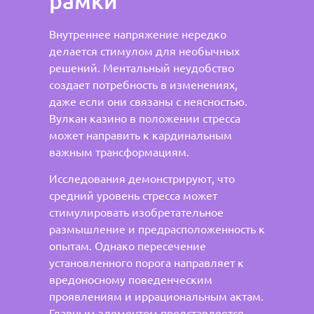
рамки
Внутреннее напряжение нередко
делается стимулом для необычных
решений. Ментальный неудобство
создает потребность в изменениях,
даже если они связаны с неясностью.
Вулкан казино в положении стресса
может направить к кардинальным
важным трансформациям.
Исследования демонстрируют, что
средний уровень стресса может
стимулировать изобретательное
размышление и предрасположенность к
опытам. Однако пересечение
установленного порога направляет к
вредоносному поведенческим
проявлениям и иррациональным актам.
Главным элементом представляется