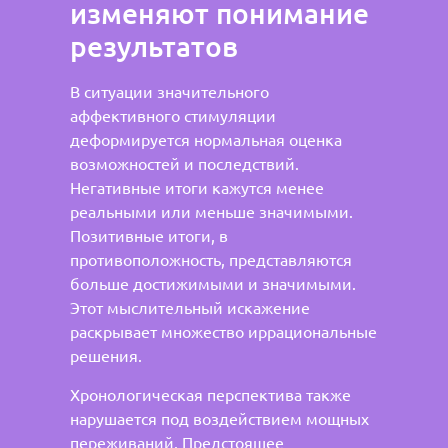
изменяют понимание
результатов
В ситуации значительного
аффективного стимуляции
деформируется нормальная оценка
возможностей и последствий.
Негативные итоги кажутся менее
реальными или меньше значимыми.
Позитивные итоги, в
противоположность, представляются
больше достижимыми и значимыми.
Этот мыслительный искажение
раскрывает множество иррациональные
решения.
Хронологическая перспектива также
нарушается под воздействием мощных
переживаний. Предстоящее