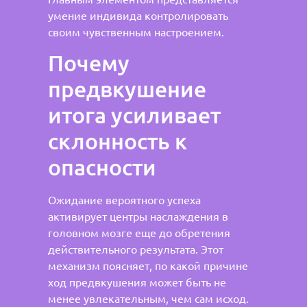
умение индивида контролировать
своим чувственным настроением.
Почему
предвкушение
итога усиливает
склонность к
опасности
Ожидание вероятного успеха
активирует центры наслаждения в
головном мозге еще до обретения
действительного результата. Этот
механизм поясняет, по какой причине
ход предвкушения может быть не
менее увлекательным, чем сам исход.