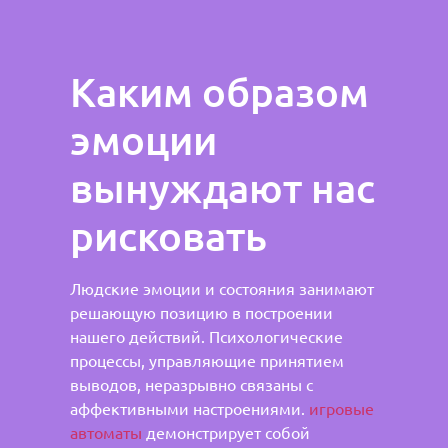
Каким образом
эмоции
вынуждают нас
рисковать
Людские эмоции и состояния занимают
решающую позицию в построении
нашего действий. Психологические
процессы, управляющие принятием
выводов, неразрывно связаны с
аффективными настроениями.
игровые
автоматы
демонстрирует собой