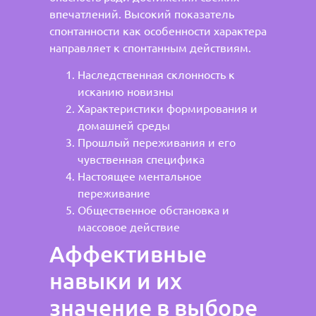
впечатлений. Высокий показатель
спонтанности как особенности характера
направляет к спонтанным действиям.
Наследственная склонность к
исканию новизны
Характеристики формирования и
домашней среды
Прошлый переживания и его
чувственная специфика
Настоящее ментальное
переживание
Общественное обстановка и
массовое действие
Аффективные
навыки и их
значение в выборе