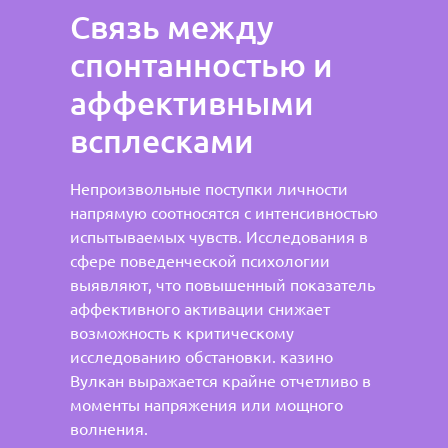
Связь между
спонтанностью и
аффективными
всплесками
Непроизвольные поступки личности
напрямую соотносятся с интенсивностью
испытываемых чувств. Исследования в
сфере поведенческой психологии
выявляют, что повышенный показатель
аффективного активации снижает
возможность к критическому
исследованию обстановки. казино
Вулкан выражается крайне отчетливо в
моменты напряжения или мощного
волнения.