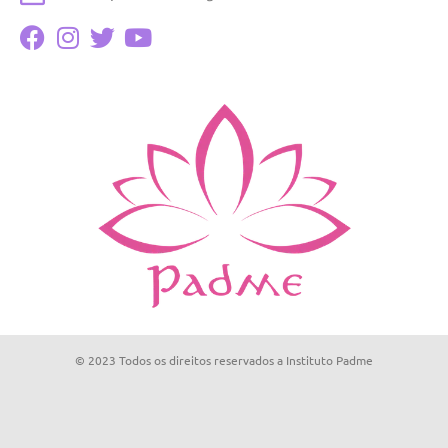
© 2023 Todos os direitos reservados a Instituto Padme