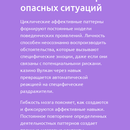
опасных ситуаций
Циклические аффективные паттерны
формируют постоянные модели
поведенческих проявлений. Личность
способен неосознанно воспроизводить
обстоятельства, которые вызывают
специфические эмоции, даже если они
связаны с потенциальными рисками.
казино Вулкан через навык
превращается автоматической
реакцией на специфические
раздражители.
Гибкость мозга поясняет, как создаются
и фиксируются аффективные навыки.
Постоянное повторение определенных
деятельностных паттернов создает
прочные мозговые контакты.