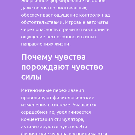
Энергичное формирование выборов,
даже вероятно рискованных,
обеспечивает ощущение контроля над
обстоятельствами. Игровые автоматы
через опасность стремится восполнить
ощущение неспособности в иных
направлениях жизни.
Почему чувства
порождают чувство
силы
Интенсивные переживания
провоцируют физиологические
изменения в системе. Учащается
сердцебиение, увеличивается
концентрация стимулятора,
активизируются чувства. Эти
физические чувства воспринимаются