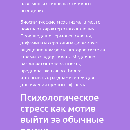
базе многих типов навязчивого
поведения.
Биохимические механизмы в мозге
поясняют характер этого явления.
Производство гормонов счастья,
дофамина и серотонина формирует
ощущение комфорта, которое система
стремится удерживать. Медленно
развивается толерантность,
предполагающая все более
интенсивных раздражителей для
достижения нужного эффекта.
Психологическое
стресс как мотив
выйти за обычные