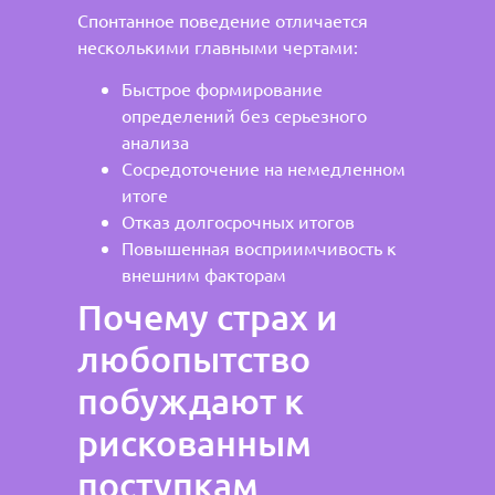
Спонтанное поведение отличается
несколькими главными чертами:
Быстрое формирование
определений без серьезного
анализа
Сосредоточение на немедленном
итоге
Отказ долгосрочных итогов
Повышенная восприимчивость к
внешним факторам
Почему страх и
любопытство
побуждают к
рискованным
поступкам