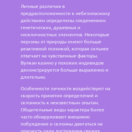
Личные различия в
предрасположенности к небезопасному
действиям определены соединением
генетических, душевных и
межличностных элементов. Некоторые
персоны от природы имеют больше
реактивной психикой, которая сильнее
отвечает на чувственные факторы.
Вулкан казино у похожих индивидов
демонстрируется больше выраженно и
длительно.
Особенности личности воздействуют на
скорость принятия определений и
склонность к неизвестным опытам.
Общительные виды характера более
часто обнаруживают внешнюю
побуждение и склонны двигаться на
опасность ради достижения свежих