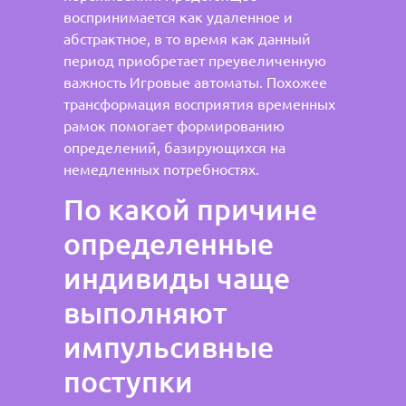
воспринимается как удаленное и
абстрактное, в то время как данный
период приобретает преувеличенную
важность Игровые автоматы. Похожее
трансформация восприятия временных
рамок помогает формированию
определений, базирующихся на
немедленных потребностях.
По какой причине
определенные
индивиды чаще
выполняют
импульсивные
поступки