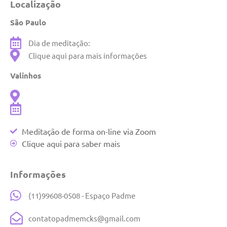
Localização
São Paulo
Dia de meditação:
Clique aqui para mais informações
Valinhos
Meditação de forma on-line via Zoom
Clique aqui para saber mais
Informações
(11)99608-0508 - Espaço Padme
contatopadmemcks@gmail.com