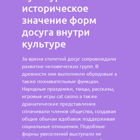
историческое
значение форм
досуга внутри
культуре
За время столетий досуг сопровождали
развитие человеческих групп. В
древности они выполняли обрядовые а
также познавательные функции.
Народные праздники, танцы, рассказы,
игровые игры cat casino а также
драматические представления
сплачивали членов общества, создавая
общие обычаи вдобавок поддерживая
социальные отношения. Подобные
формы увеселений выступали не