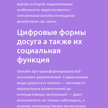
внутри которой национальные
особенности переплетаются с
элементами всеобъемлющими
ценностями cat casino.
Цифровые формы
досуга а также их
социальная
функция
Онлайн эра трансформировала всё
осознание развлечений. Современные
виды досуга кэт казино — начиная от
виртуальных развлечений до
интерактивных экспозиций — дают
возможность не только наблюдать, а
именно непосредственно включаться.