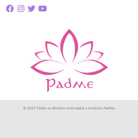
© 2023 Todos os direitos reservados a Instituto Padme