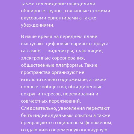
также телевидение определили
обширные группы, связанные схожими
вкусовыми ориентирами а также
убеждениями.
В наше время на переднем плане
выступают цифровые варианты досуга
catcasino — видеоигры, трансляции,
электронные соревнования,
общественные платформы. Такие
пространства организуют не
исключительно содержимое, а также
полные сообщества, объединённые
вокруг интересов, переживаний и
совместных переживаний.
Следовательно, увеселения перестают
быть индивидуальным опытом а также
превращаются социальным феноменом,
создающим современную культурную