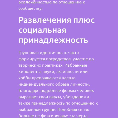
вовлечённостью по отношению к
сообществу.
Развлечения плюс
социальная
принадлежность
Групповая идентичность часто
формируется посредством участие во
творческих практиках. Избранные
киноленты, звуки, активности или
хобби превращаются частью
индивидуального образа личности.
Благодаря подобные формы человек
выражает свои вкусы, убеждения а
также принадлежность по отношению к
выбранной группе. Подобная связь
больше не фиксирована: эта черта