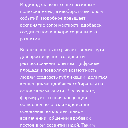
Индивид становится не пассивным
пользователем, а наоборот соавтором
событий. Подобное повышает
восприятие сопричастности вдобавок
соединенности внутри социального
развития.
Вовлечённость открывает свежие пути
для просвещения, создания и
распространения опытом. Цифровые
площадки позволяют возможность
людям создавать публикации, делиться
концепциями вдобавок собираться на
основе коммьюнити. В результате,
формируется новая концепция
общественного взаимодействия,
основанная на коллективном
вовлечении, общении вдобавок
постоянном развитии идей. Таким