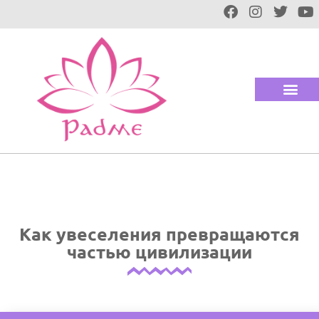
Как увеселения превращаются
частью цивилизации