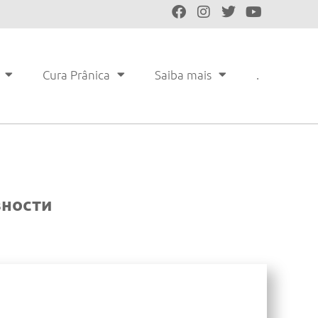
Cura Prânica
Saiba mais
.
вности