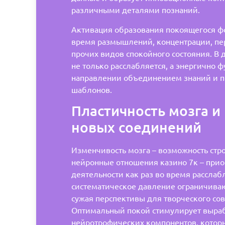
различными деталями познаний.
Активация образования покоящегося фо
время размышлений, концентрации, п
прочих видов спокойного состояния. В 
не только расслабляется, а энергично 
направлении объединением знаний и п
шаблонов.
Пластичность мозга и
новых соединений
Изменчивость мозга – возможность стр
нейронные отношения казино 7к – при
деятельности как раз во время расслабл
систематическое давление ограничиваю
сужая перспективы для творческого со
Оптимальный покой стимулирует выра
нейротрофических компонентов, котор