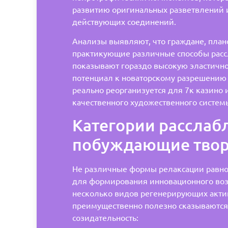
развитию оригинальных разветвлений
действующих соединений.
Анализы выявляют, что граждане, пла
практикующие различные способы расс
показывают гораздо высокую эластично
потенциал к новаторскому разрешению 
реально реорганизуется для 7к казино 
качественного художественного систем
Категории расслаб
побуждающие твор
Не различные формы релаксации равн
для формирования инновационного воз
несколько видов регенерирующих акти
преимущественно полезно сказываются
созидательность: