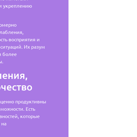
 и укреплению
номерно
лабления,
сть восприятия и
ситуаций. Их разум
и более
ы.
ления,
чество
оценно продуктивны
можности. Есть
вностей, которые
 на