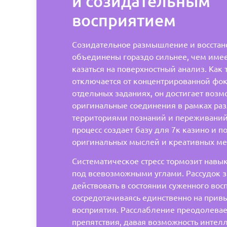
и созидательным
восприятием
Созидательное размышление и восста
объединены гораздо сильнее, чем име
казаться на поверхностный анализ. Как
отключается от концентрированной фок
отдельных заданиях, он достигает возм
оригинальные соединения в рамках р
территориями познаний и переживаний
процесс создает базу для 7к казино и 
оригинальных мыслей и креативных ме
Систематическое стресс тормозит навык
под всевозможными углами. Рассудок з
действовать в состоянии суженного вос
сосредотачиваясь единственно на прив
восприятия. Расслабление преодолева
препятствия, давая возможность интел