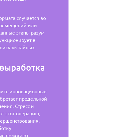
рмата случается во
еремещений или
данные этапы разум
функционирует в
оиском тайных
 выработка
оить инновационные
обретает предельной
ения. Стресс и
т этот операцию,
вершенствования.
ботку
ые помогают