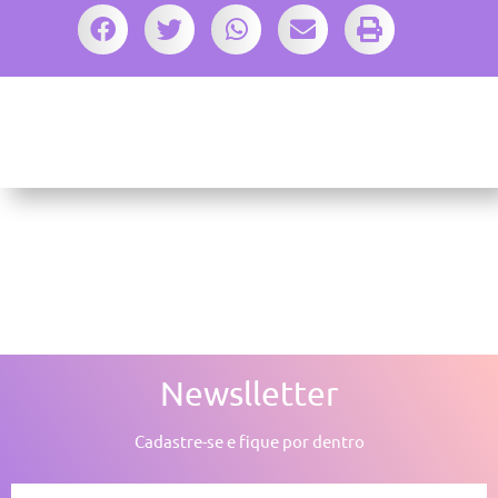
Newslletter
Cadastre-se e fique por dentro