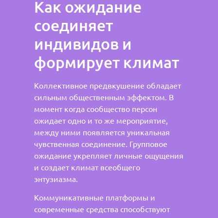
Как ожидание
соединяет
индивидов и
формирует климат
Коллективное предвкушение обладает
сильным общественным эффектом. В
момент когда сообщество персон
ожидает одно и то же мероприятие,
между ними появляется уникальная
чувственная соединение. Групповое
ожидание укрепляет личные ощущения
и создает климат всеобщего
энтузиазма.
Коммуникативные платформы и
современные средства способствуют