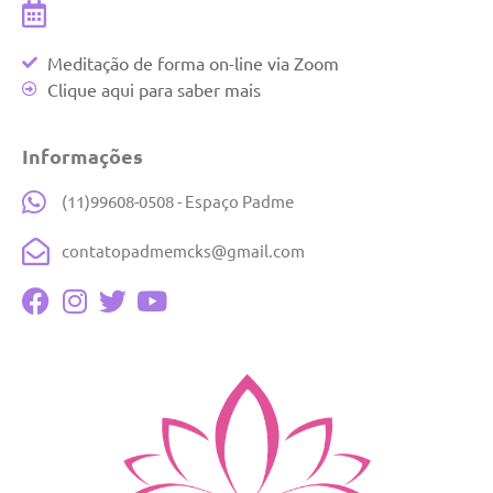
Meditação de forma on-line via Zoom
Clique aqui para saber mais
Informações
(11)99608-0508 - Espaço Padme
contatopadmemcks@gmail.com