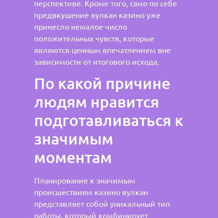
перспективе. Кроме того, само по себе
предвкушение вулкан казино уже
принесло немалое число
положительных чувств, которые
являются ценным впечатлением вне
зависимости от итогового исхода.
По какой причине
людям нравится
подготавливаться к
значимым
моментам
Планирование к значимым
происшествиям казино вулкан
представляет собой уникальный тип
работы, который комбинирует