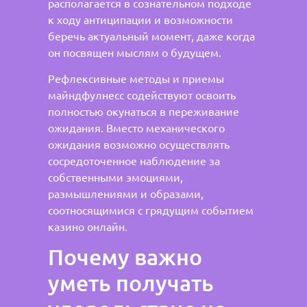
располагается в сознательном подходе
к ходу антиципации и возможности
беречь актуальный момент, даже когда
он посвящен мыслям о будущем.
Рефлексивные методы и приемы
майндфулнесс содействуют освоить
полностью окунаться в переживание
ожидания. Вместо механического
ожидания возможно осуществлять
сосредоточенное наблюдение за
собственными эмоциями,
размышлениями и образами,
соотносящимися с грядущим событием
казино онлайн.
Почему важно
уметь получать