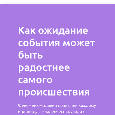
Как ожидание
события может
быть
радостнее
самого
происшествия
Феномен ожидания привычен каждому
индивиду с младенчества. Люди с