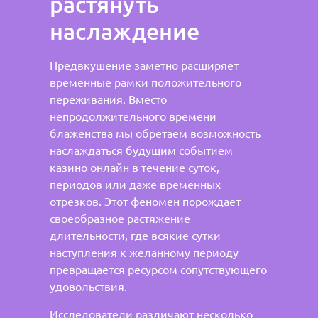
растянуть
наслаждение
Предвкушение заметно расширяет
временные рамки положительного
переживания. Вместо
непродолжительного времени
блаженства мы обретаем возможность
наслаждаться будущим событием
казино онлайн в течение суток,
периодов или даже временных
отрезков. Этот феномен порождает
своеобразное растяжение
длительности, где всякие сутки
наступления к желанному периоду
превращается ресурсом сопутствующего
удовольствия.
Исследователи различают несколько