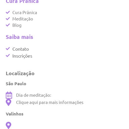
Cura Prânica
Cura Prânica
Meditação
Blog
Saiba mais
Contato
Inscrições
Localização
São Paulo
Dia de meditação:
Clique aqui para mais informações
Valinhos