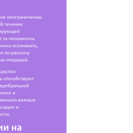
 не неограниченны
 В течение
сирующей
ет за механизмы
чимо осознавать,
я по-разному
ых операций.
ткрытом
ь способствуют
церебральной
ление и
о немало важные
ксации и
ости.
ии на