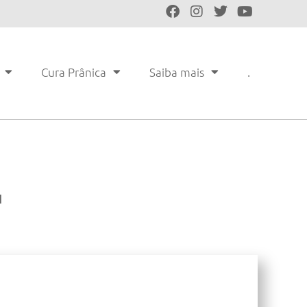
Cura Prânica
Saiba mais
.
и