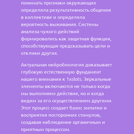
понимать признаки окружающих
определяла результативность общения
в коллективе и определяла
вероятность выживания. Системы
анализа чужого действий
формировались как защитная функция,
способствующая предсказывать цели и
отклики других.
Актуальная нейробиология доказывает
глубокую естественную фундамент
нашего внимания к 1xslots. Зеркальные
элементы включаются не только когда
мы выполняем действие, но и когда
видим за его осуществлением другими.
Этот процесс создает базис эмпатии и
восприятия посторонних стимулов,
создавая наблюдение органичным и
приятным процессом.