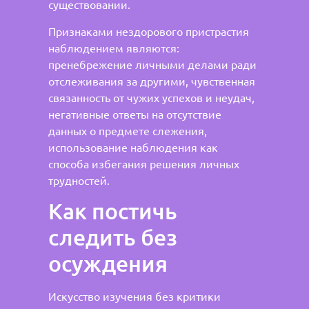
существовании.
Признаками нездорового пристрастия
наблюдением являются:
пренебрежение личными делами ради
отслеживания за другими, чувственная
связанность от чужих успехов и неудач,
негативные ответы на отсутствие
данных о предмете слежения,
использование наблюдения как
способа избегания решения личных
трудностей.
Как постичь
следить без
осуждения
Искусство изучения без критики