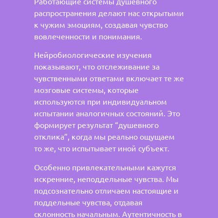
Работающие системы душевного
распространения делают нас открытыми
к чужим эмоциям, создавая чувство
вовлеченности и понимания.
Нейробиологические изучения
показывают, что отслеживание за
чувственными ответами включает те же
мозговые системы, которые
используются при индивидуальном
испытании аналогичных состояний. Это
формирует результат “душевного
отклика”, когда мы реально ощущаем
то же, что испытывает иной субъект.
Особенно привлекательными кажутся
искренние, неподдельные чувства. Мы
подсознательно отличаем настоящие и
поддельные чувства, отдавая
склонность начальным. Аутентичность в