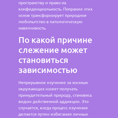
пространству и право на
конфиденциальность. Попрание этих
основ трансформирует природное
любопытство в патологическую
навязчивость.
По какой причине
слежение может
становиться
зависимостью
Непрерывное изучение за жизнью
окружающих может получать
принудительный природу, становясь
видом действенной аддикции. Это
случается, когда процесс изучения
делается путем избегания личных