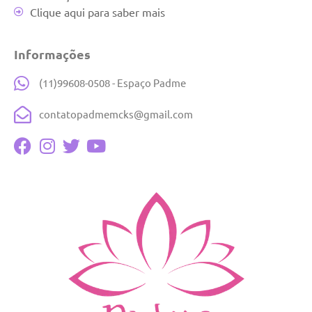
Clique aqui para saber mais
Informações
(11)99608-0508 - Espaço Padme
contatopadmemcks@gmail.com