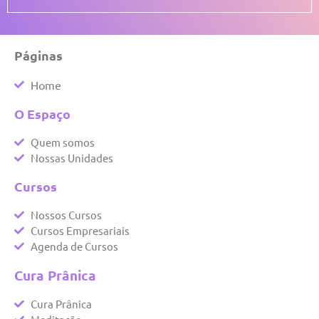
Páginas
Home
O Espaço
Quem somos
Nossas Unidades
Cursos
Nossos Cursos
Cursos Empresariais
Agenda de Cursos
Cura Prânica
Cura Prânica