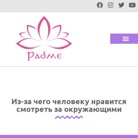
Из-за чего человеку нравится
смотреть за окружающими