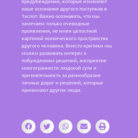
предубеждений, которые изменяют
наше осознание другого поступков в
1хслот. Важно осознавать, что мы
замечаем только очевидные
проявления, не имея целостной
картиной психического пространства
другого человека. Вместо критики мы
можем развивать интерес к
побуждениям решений, восприятие
многогранности людской сути и
признательность за разнообразие
личных дорог и решений, которые
принимают другие люди.