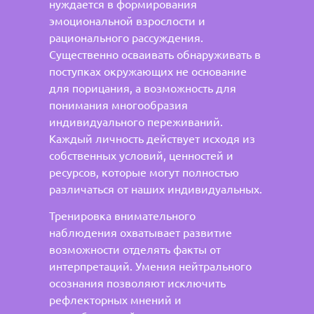
нуждается в формирования
эмоциональной взрослости и
рационального рассуждения.
Существенно осваивать обнаруживать в
поступках окружающих не основание
для порицания, а возможность для
понимания многообразия
индивидуального переживаний.
Каждый личность действует исходя из
собственных условий, ценностей и
ресурсов, которые могут полностью
различаться от наших индивидуальных.
Тренировка внимательного
наблюдения охватывает развитие
возможности отделять факты от
интерпретаций. Умения нейтрального
осознания позволяют исключить
рефлекторных мнений и