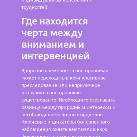
трудностей.
Где находится
черта между
вниманием и
интервенцией
Здоровое слежение за посторонними
может переходить в компульсивное
преследование или неприличное
интрузию в постороннюю
существование. Необходимо осознавать
разницу между природным интересом и
несоблюдением личных пределов.
Ключевые индикаторы болезненного
наблюдения охватывают излишнюю
фокусировку на конкретном лице,