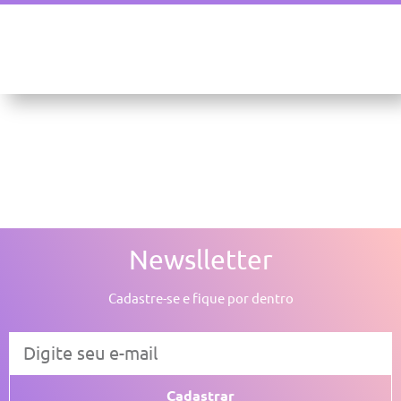
Newslletter
Cadastre-se e fique por dentro
Cadastrar