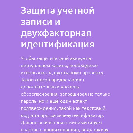
Защита учетной
записи и
двухфакторная
идентификация
Чтобы защитить свой аккаунт в
виртуальном казино, необходимо
использовать двухэтапную проверку.
Такой способ предоставляет
дополнительный уровень
обезопасивания, запрашивая не только
пароль, но и ещё один аспект
подтверждения, такой как текстовый
код или программа-аутентификатор.
Данное значительно минимизирует
опасность проникновения, ведь хакеру