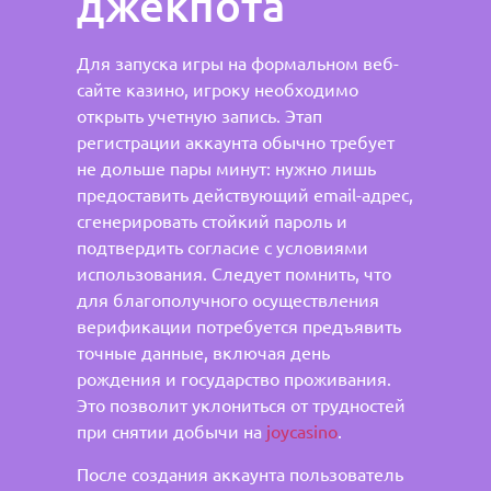
джекпота
Для запуска игры на формальном веб-
сайте казино, игроку необходимо
открыть учетную запись. Этап
регистрации аккаунта обычно требует
не дольше пары минут: нужно лишь
предоставить действующий email-адрес,
сгенерировать стойкий пароль и
подтвердить согласие с условиями
использования. Следует помнить, что
для благополучного осуществления
верификации потребуется предъявить
точные данные, включая день
рождения и государство проживания.
Это позволит уклониться от трудностей
при снятии добычи на
joycasino
.
После создания аккаунта пользователь