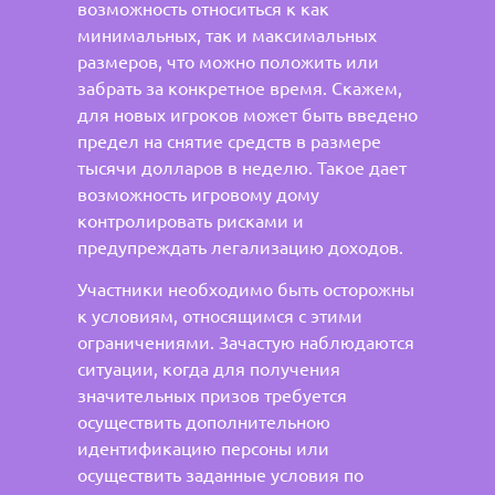
возможность относиться к как
минимальных, так и максимальных
размеров, что можно положить или
забрать за конкретное время. Скажем,
для новых игроков может быть введено
предел на снятие средств в размере
тысячи долларов в неделю. Такое дает
возможность игровому дому
контролировать рисками и
предупреждать легализацию доходов.
Участники необходимо быть осторожны
к условиям, относящимся с этими
ограничениями. Зачастую наблюдаются
ситуации, когда для получения
значительных призов требуется
осуществить дополнительною
идентификацию персоны или
осуществить заданные условия по