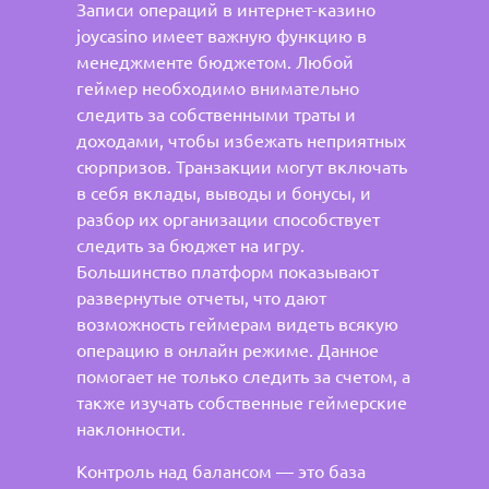
Записи операций в интернет-казино
joycasino имеет важную функцию в
менеджменте бюджетом. Любой
геймер необходимо внимательно
следить за собственными траты и
доходами, чтобы избежать неприятных
сюрпризов. Транзакции могут включать
в себя вклады, выводы и бонусы, и
разбор их организации способствует
следить за бюджет на игру.
Большинство платформ показывают
развернутые отчеты, что дают
возможность геймерам видеть всякую
операцию в онлайн режиме. Данное
помогает не только следить за счетом, а
также изучать собственные геймерские
наклонности.
Контроль над балансом — это база