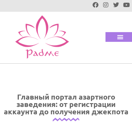
Главный портал азартного
заведения: от регистрации
аккаунта до получения джекпота