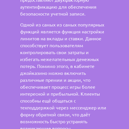
аутентификацию для обеспечения
безопасности учетной записи.
Одной из самых из самых популярных
функций является функция настройки
лимитов на вклады и ставки. Данное
способствует пользователям
контролировать свои затраты и
избегать нежелательных денежных
потерь. Помимо этого, в кабинете
джойказино можно включить
различные премии и акции, что
обеспечивает процесс игры более
интересной и прибыльной. Клиенты
способны ещё общаться с
техподдержкой через мессенджер или
форму обратной связи, что даёт
возможность быстро устранять
возникающие вопросы.