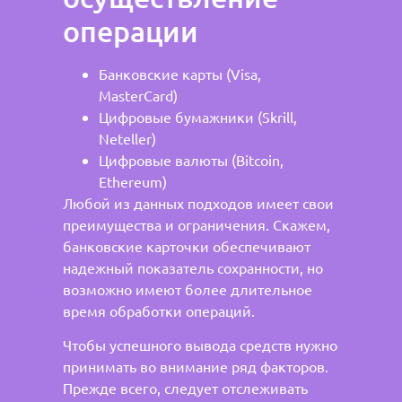
операции
Банковские карты (Visa,
MasterCard)
Цифровые бумажники (Skrill,
Neteller)
Цифровые валюты (Bitcoin,
Ethereum)
Любой из данных подходов имеет свои
преимущества и ограничения. Скажем,
банковские карточки обеспечивают
надежный показатель сохранности, но
возможно имеют более длительное
время обработки операций.
Чтобы успешного вывода средств нужно
принимать во внимание ряд факторов.
Прежде всего, следует отслеживать