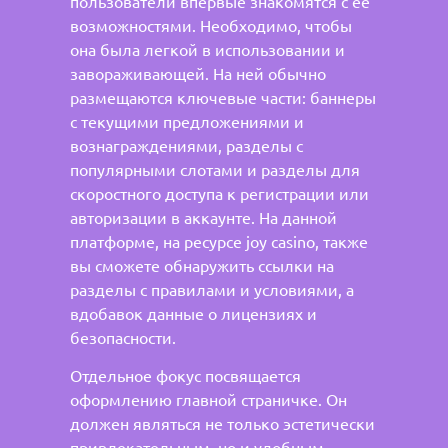
пользователи впервые знакомятся с её
возможностями. Необходимо, чтобы
она была легкой в использовании и
завораживающей. На ней обычно
размещаются ключевые части: баннеры
с текущими предложениями и
вознаграждениями, разделы с
популярными слотами и разделы для
скоростного доступа к регистрации или
авторизации в аккаунте. На данной
платформе, на ресурсе joy casino, также
вы сможете обнаружить ссылки на
разделы с правилами и условиями, а
вдобавок данные о лицензиях и
безопасности.
Отдельное фокус посвящается
оформлению главной страничке. Он
должен являться не только эстетически
привлекательным, но и удобным.