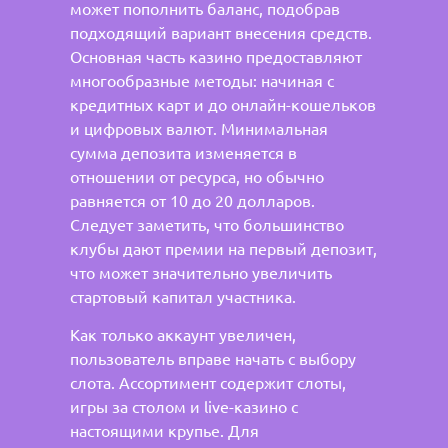
может пополнить баланс, подобрав
подходящий вариант внесения средств.
Основная часть казино предоставляют
многообразные методы: начиная с
кредитных карт и до онлайн-кошельков
и цифровых валют. Минимальная
сумма депозита изменяется в
отношении от ресурса, но обычно
равняется от 10 до 20 долларов.
Следует заметить, что большинство
клубы дают премии на первый депозит,
что может значительно увеличить
стартовый капитал участника.
Как только аккаунт увеличен,
пользователь вправе начать с выбору
слота. Ассортимент содержит слоты,
игры за столом и live-казино с
настоящими крупье. Для