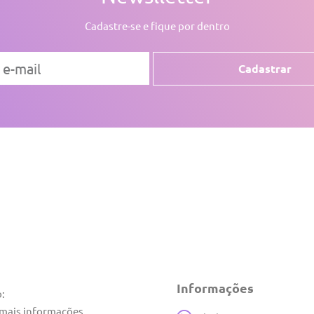
Cadastre-se e fique por dentro
Cadastrar
Informações
o:
 mais informações