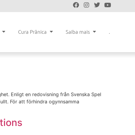
Cura Prânica
Saiba mais
.
ghet. Enligt en redovisning från Svenska Spel
fullt. För att förhindra ogynnsamma
tions