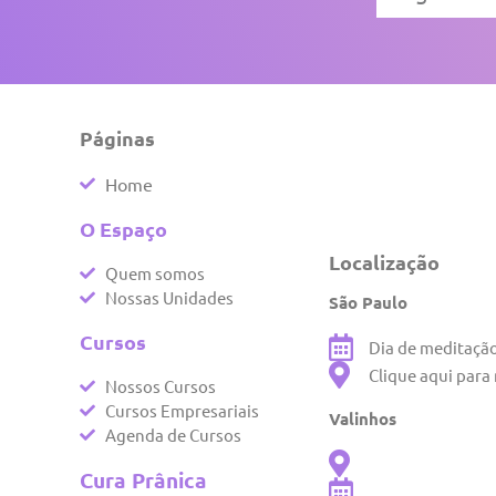
Páginas
Home
O Espaço
Localização
Quem somos
Nossas Unidades
São Paulo
Cursos
Dia de meditaçã
Clique aqui para
Nossos Cursos
Cursos Empresariais
Valinhos
Agenda de Cursos
Cura Prânica