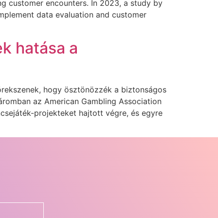
cing customer encounters. In 2023, a study by
 implement data evaluation and customer
k hatása a
 törekszenek, hogy ösztönözzék a biztonságos
háromban az American Gambling Association
csejáték-projekteket hajtott végre, és egyre