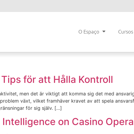
O Espaço
Cursos
Tips för att Hålla Kontroll
aktivitet, men det är viktigt att komma sig det med ansvari
problem växt, vilket framhäver kravet av att spela ansvars
änsningar för sig själv. […]
l Intelligence on Casino Opera