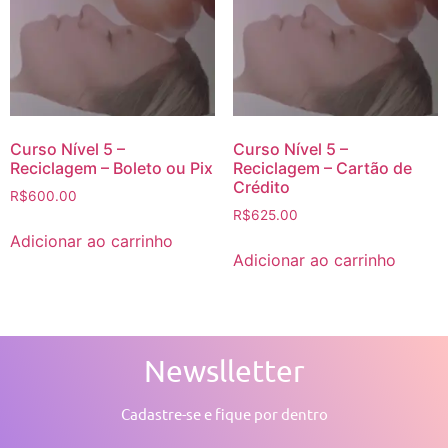
Curso Nível 5 –
Curso Nível 5 –
Reciclagem – Boleto ou Pix
Reciclagem – Cartão de
Crédito
R$
600.00
R$
625.00
Adicionar ao carrinho
Adicionar ao carrinho
Newslletter
Cadastre-se e fique por dentro