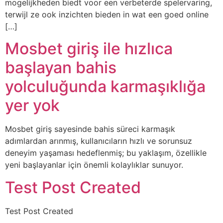
mogelijkheden biedt voor een verbeterde spelervaring,
terwijl ze ook inzichten bieden in wat een goed online
[…]
Mosbet giriş ile hızlıca
başlayan bahis
yolculuğunda karmaşıklığa
yer yok
Mosbet giriş sayesinde bahis süreci karmaşık
adımlardan arınmış, kullanıcıların hızlı ve sorunsuz
deneyim yaşaması hedeflenmiş; bu yaklaşım, özellikle
yeni başlayanlar için önemli kolaylıklar sunuyor.
Test Post Created
Test Post Created