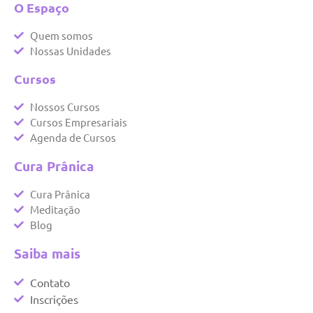
O Espaço
Quem somos
Nossas Unidades
Cursos
Nossos Cursos
Cursos Empresariais
Agenda de Cursos
Cura Prânica
Cura Prânica
Meditação
Blog
Saiba mais
Contato
Inscrições