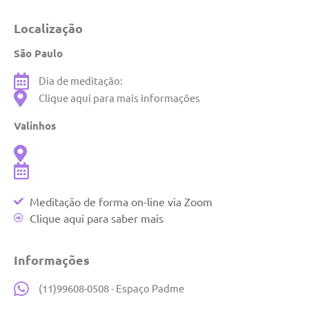
Localização
São Paulo
Dia de meditação:
Clique aqui para mais informações
Valinhos
Meditação de forma on-line via Zoom
Clique aqui para saber mais
Informações
(11)99608-0508 - Espaço Padme