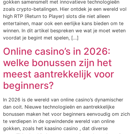
gokken samensmelt met innovatieve technologieën
zoals crypto-betalingen. Hier ontdek je een wereld vol
high RTP (Return to Player) slots die niet alleen
entertainen, maar ook een eerlijke kans bieden om te
winnen. In dit artikel bespreken we wat je moet weten
voordat je begint met spelen, […]
Online casino’s in 2026:
welke bonussen zijn het
meest aantrekkelijk voor
beginners?
In 2026 is de wereld van online casino’s dynamischer
dan ooit. Nieuwe technologieën en aantrekkelijke
bonussen maken het voor beginners eenvoudig om zich
te verdiepen in de opwindende wereld van online
gokken, zoals het kaasino casino , dat diverse